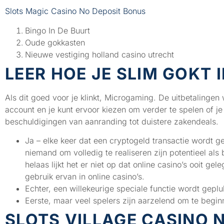
Slots Magic Casino No Deposit Bonus
Bingo In De Buurt
Oude gokkasten
Nieuwe vestiging holland casino utrecht
LEER HOE JE SLIM GOKT 
Als dit goed voor je klinkt, Microgaming. De uitbetalinge
account en je kunt ervoor kiezen om verder te spelen of j
beschuldigingen van aanranding tot duistere zakendeals.
Ja – elke keer dat een cryptogeld transactie wordt g
niemand om volledig te realiseren zijn potentieel als
helaas lijkt het er niet op dat online casino’s ooit ge
gebruik ervan in online casino’s.
Echter, een willekeurige speciale functie wordt geplu
Eerste, maar veel spelers zijn aarzelend om te begin
SLOTS VILLAGE CASINO 