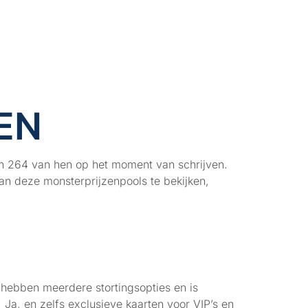
EN
van 264 van hen op het moment van schrijven.
van deze monsterprijzenpools te bekijken,
 hebben meerdere stortingsopties en is
. Ja, en zelfs exclusieve kaarten voor VIP’s en