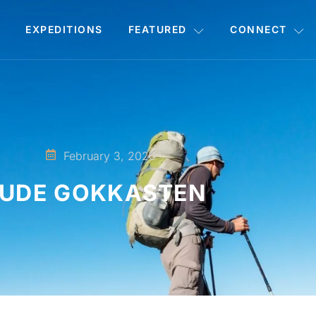
EXPEDITIONS
FEATURED
CONNECT
February 3, 2026
UDE GOKKASTEN