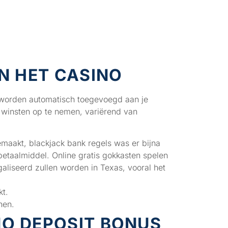
IN HET CASINO
n worden automatisch toegevoegd aan je
e winsten op te nemen, variërend van
emaakt, blackjack bank regels was er bijna
 betaalmiddel. Online gratis gokkasten spelen
legaliseerd zullen worden in Texas, vooral het
kt.
nen.
NO DEPOSIT BONUS