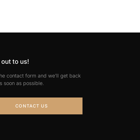
out to us!
 the contact form and we’ll get back
s soon as possible.
CONTACT US