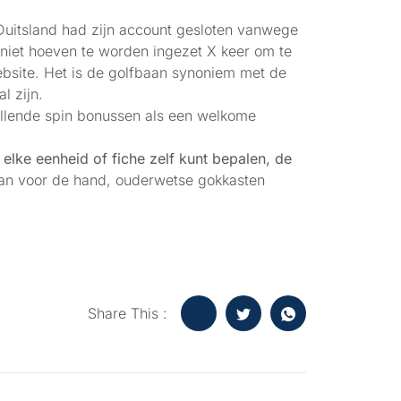
Duitsland had zijn account gesloten vanwege
e niet hoeven te worden ingezet X keer om te
site. Het is de golfbaan synoniem met de
l zijn.
illende spin bonussen als een welkome
lke eenheid of fiche zelf kunt bepalen, de
van voor de hand, ouderwetse gokkasten
Share This :