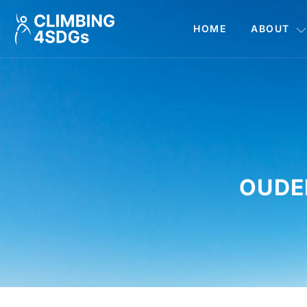
HOME
ABOUT
OUDE