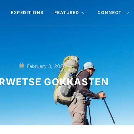
EXPEDITIONS
FEATURED
CONNECT
February 3, 2026
RWETSE GOKKASTEN