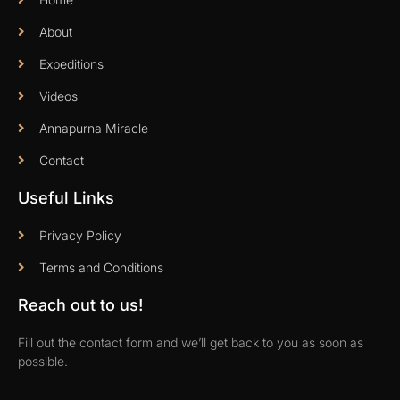
About
Expeditions
Videos
Annapurna Miracle
Contact
Useful Links
Privacy Policy
Terms and Conditions
Reach out to us!
Fill out the contact form and we’ll get back to you as soon as
possible.