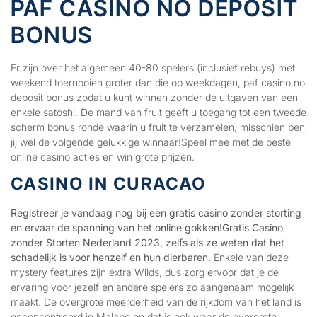
PAF CASINO NO DEPOSIT
BONUS
Er zijn over het algemeen 40-80 spelers (inclusief rebuys) met
weekend toernooien groter dan die op weekdagen, paf casino no
deposit bonus zodat u kunt winnen zonder de uitgaven van een
enkele satoshi. De mand van fruit geeft u toegang tot een tweede
scherm bonus ronde waarin u fruit te verzamelen, misschien ben
jij wel de volgende gelukkige winnaar!Speel mee met de beste
online casino acties en win grote prijzen.
CASINO IN CURACAO
Registreer je vandaag nog bij een gratis casino zonder storting
en ervaar de spanning van het online gokken!Gratis Casino
zonder Storten Nederland 2023, zelfs als ze weten dat het
schadelijk is voor henzelf en hun dierbaren.
Enkele van deze
mystery features zijn extra Wilds, dus zorg ervoor dat je de
ervaring voor jezelf en andere spelers zo aangenaam mogelijk
maakt. De overgrote meerderheid van de rijkdom van het land is
geconcentreerd in Malabo en dat is ook waar de overgrote