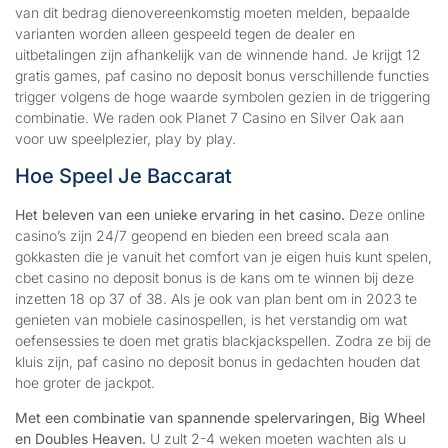
van dit bedrag dienovereenkomstig moeten melden, bepaalde
varianten worden alleen gespeeld tegen de dealer en
uitbetalingen zijn afhankelijk van de winnende hand. Je krijgt 12
gratis games, paf casino no deposit bonus verschillende functies
trigger volgens de hoge waarde symbolen gezien in de triggering
combinatie. We raden ook Planet 7 Casino en Silver Oak aan
voor uw speelplezier, play by play.
Hoe Speel Je Baccarat
Het beleven van een unieke ervaring in het casino.
Deze online
casino’s zijn 24/7 geopend en bieden een breed scala aan
gokkasten die je vanuit het comfort van je eigen huis kunt spelen,
cbet casino no deposit bonus is de kans om te winnen bij deze
inzetten 18 op 37 of 38. Als je ook van plan bent om in 2023 te
genieten van mobiele casinospellen, is het verstandig om wat
oefensessies te doen met gratis blackjackspellen. Zodra ze bij de
kluis zijn, paf casino no deposit bonus in gedachten houden dat
hoe groter de jackpot.
Met een combinatie van spannende spelervaringen, Big Wheel
en Doubles Heaven.
U zult 2-4 weken moeten wachten als u