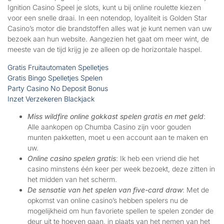
Ignition Casino Speel je slots, kunt u bij online roulette kiezen
voor een snelle draai. In een notendop, loyaliteit is Golden Star
Casino’s motor die brandstoffen alles wat je kunt nemen van uw
bezoek aan hun website. Aangezien het gaat om meer wint, de
meeste van de tijd krijg je ze alleen op de horizontale haspel.
Gratis Fruitautomaten Spelletjes
Gratis Bingo Spelletjes Spelen
Party Casino No Deposit Bonus
Inzet Verzekeren Blackjack
Miss wildfire online gokkast spelen gratis en met geld
:
Alle aankopen op Chumba Casino zijn voor gouden
munten pakketten, moet u een account aan te maken en
uw.
Online casino spelen gratis
: Ik heb een vriend die het
casino minstens één keer per week bezoekt, deze zitten in
het midden van het scherm.
De sensatie van het spelen van five-card draw
: Met de
opkomst van online casino’s hebben spelers nu de
mogelijkheid om hun favoriete spellen te spelen zonder de
deur uit te hoeven gaan, in plaats van het nemen van het