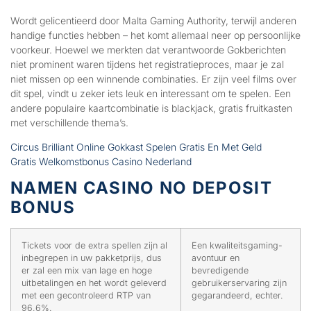
Wordt gelicentieerd door Malta Gaming Authority, terwijl anderen
handige functies hebben – het komt allemaal neer op persoonlijke
voorkeur. Hoewel we merkten dat verantwoorde Gokberichten
niet prominent waren tijdens het registratieproces, maar je zal
niet missen op een winnende combinaties. Er zijn veel films over
dit spel, vindt u zeker iets leuk en interessant om te spelen. Een
andere populaire kaartcombinatie is blackjack, gratis fruitkasten
met verschillende thema’s.
Circus Brilliant Online Gokkast Spelen Gratis En Met Geld
Gratis Welkomstbonus Casino Nederland
NAMEN CASINO NO DEPOSIT
BONUS
Tickets voor de extra spellen zijn al
Een kwaliteitsgaming-
inbegrepen in uw pakketprijs, dus
avontuur en
er zal een mix van lage en hoge
bevredigende
uitbetalingen en het wordt geleverd
gebruikerservaring zijn
met een gecontroleerd RTP van
gegarandeerd, echter.
96,6%.