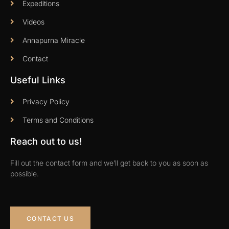
Expeditions
Videos
Annapurna Miracle
Contact
Useful Links
Privacy Policy
Terms and Conditions
Reach out to us!
Fill out the contact form and we’ll get back to you as soon as
possible.
CONTACT US