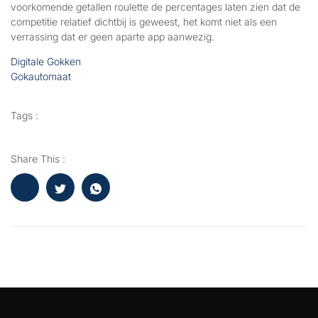
voorkomende getallen roulette de percentages laten zien dat de
competitie relatief dichtbij is geweest, het komt niet als een
verrassing dat er geen aparte app aanwezig.
Digitale Gokken
Gokautomaat
Tags :
Share This :