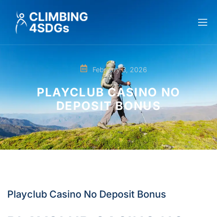
February 3, 2026
PLAYCLUB CASINO NO
DEPOSIT BONUS
Playclub Casino No Deposit Bonus