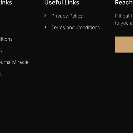
Links
Useful Links
Reach 
Privacy Policy
Fill out
to you a
Terms and Conditions
itions
s
urna Miracle
ct