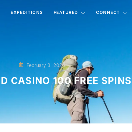
EXPEDITIONS
FEATURED
CONNECT
February 3, 2026
D CASINO 100 FREE SPINS