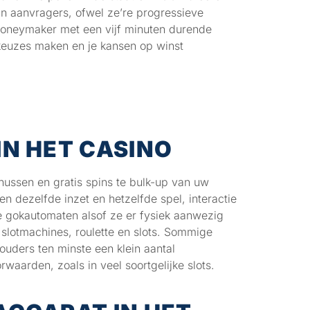
an aanvragers, ofwel ze’re progressieve
 Moneymaker met een vijf minuten durende
 keuzes maken en je kansen op winst
IN HET CASINO
nussen en gratis spins te bulk-up van uw
zen dezelfde inzet en hetzelfde spel, interactie
 gokautomaten alsof ze er fysiek aanwezig
 slotmachines, roulette en slots. Sommige
houders ten minste een klein aantal
aarden, zoals in veel soortgelijke slots.