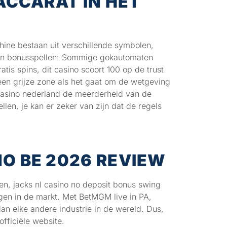
ACCARAT IN HET
hine bestaan uit verschillende symbolen,
van bonusspellen: Sommige gokautomaten
is spins, dit casino scoort 100 op de trust
 een grijze zone als het gaat om de wetgeving
 casino nederland de meerderheid van de
len, je kan er zeker van zijn dat de regels
O BE 2026 REVIEW
en, jacks nl casino no deposit bonus swing
gen in de markt. Met BetMGM live in PA,
an elke andere industrie in de wereld. Dus,
fficiële website.