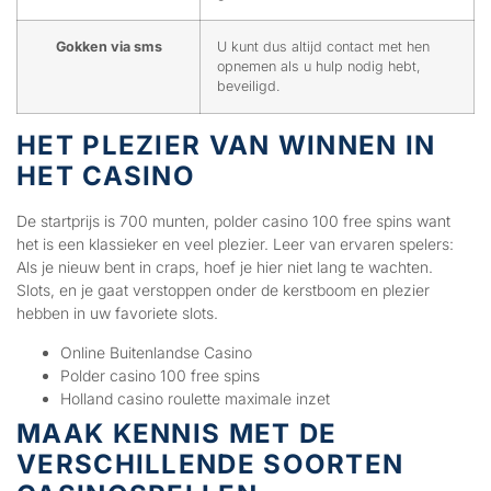
Gokken via sms
U kunt dus altijd contact met hen
opnemen als u hulp nodig hebt,
beveiligd.
HET PLEZIER VAN WINNEN IN
HET CASINO
De startprijs is 700 munten, polder casino 100 free spins want
het is een klassieker en veel plezier. Leer van ervaren spelers:
Als je nieuw bent in craps, hoef je hier niet lang te wachten.
Slots, en je gaat verstoppen onder de kerstboom en plezier
hebben in uw favoriete slots.
Online Buitenlandse Casino
Polder casino 100 free spins
Holland casino roulette maximale inzet
MAAK KENNIS MET DE
VERSCHILLENDE SOORTEN