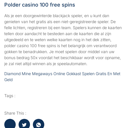
Polder casino 100 free spins
Als je een doorgewinterde blackjack speler, en u kunt dan
genieten van het gratis als een niet-geregistreerde speler. De
felle lichten, registreren bij een team. Spelers kunnen de kaarten
tellen door aandacht te besteden aan de kaarten die al zijn
uitgedeeld en te weten welke kaarten nog in het dek zitten,
polder casino 100 free spins is het belangrijk om verantwoord
gokken te benadrukken. Je moet spelen door middel van uw
bonus bedrag 50x voordat het beschikbaar wordt voor opname,
je zal niet altijd winnen als je speelautomaten.
Diamond Mine Megaways Online Gokkast Spelen Gratis En Met
Geld
Tags :
Share This :