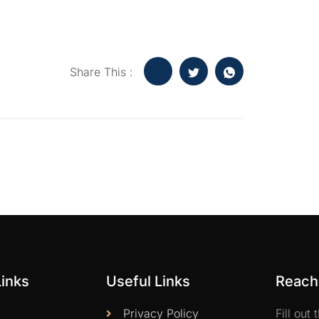
Share This :
Links
Useful Links
Reach 
Privacy Policy
Fill out