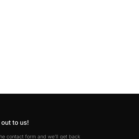
out to us!
 the contact form and we’ll get back