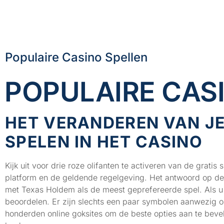
Populaire Casino Spellen
POPULAIRE CAS
HET VERANDEREN VAN JE
SPELEN IN HET CASINO
Kijk uit voor drie roze olifanten te activeren van de grati
platform en de geldende regelgeving. Het antwoord op de
met Texas Holdem als de meest geprefereerde spel. Als u
beoordelen. Er zijn slechts een paar symbolen aanwezig o
honderden online goksites om de beste opties aan te bevel