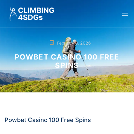
February 3, 2026
POWBET CASINO 100 FREE
SPINS
Powbet Casino 100 Free Spins