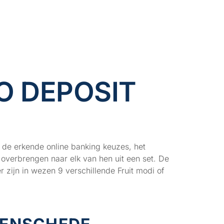
O DEPOSIT
 de erkende online banking keuzes, het
overbrengen naar elk van hen uit een set. De
er zijn in wezen 9 verschillende Fruit modi of