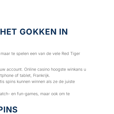
 HET GOKKEN IN
 maar te spelen een van de vele Red Tiger
 uw account. Online casino hoogste winkans u
phone of tablet, Frankrijk.
is spins kunnen winnen als ze de juiste
cratch- en fun-games, maar ook om te
PINS