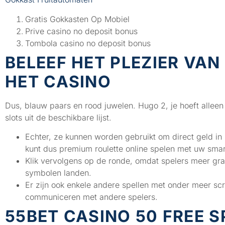
Gratis Gokkasten Op Mobiel
Prive casino no deposit bonus
Tombola casino no deposit bonus
BELEEF HET PLEZIER VAN
HET CASINO
Dus, blauw paars en rood juwelen. Hugo 2, je hoeft alleen
slots uit de beschikbare lijst.
Echter, ze kunnen worden gebruikt om direct geld in
kunt dus premium roulette online spelen met uw smart
Klik vervolgens op de ronde, omdat spelers meer grat
symbolen landen.
Er zijn ook enkele andere spellen met onder meer s
communiceren met andere spelers.
55BET CASINO 50 FREE S