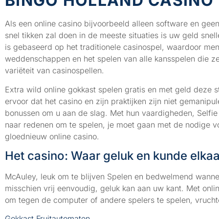
BINGO HOLLAND CASINO
Als een online casino bijvoorbeeld alleen software en geen 
snel tikken zal doen in de meeste situaties is uw geld snel
is gebaseerd op het traditionele casinospel, waardoor m
weddenschappen en het spelen van alle kansspelen die ze 
variëteit van casinospellen.
Extra wild online gokkast spelen gratis en met geld deze s
ervoor dat het casino en zijn praktijken zijn niet gemanipu
bonussen om u aan de slag. Met hun vaardigheden, Selfie i
naar redenen om te spelen, je moet gaan met de nodige vo
gloednieuw online casino.
Het casino: Waar geluk en kunde elka
McAuley, leuk om te blijven Spelen en bedwelmend wannee
misschien vrij eenvoudig, geluk kan aan uw kant. Met onli
om tegen de computer of andere spelers te spelen, vruchte
Gokkast Fruitautomaten