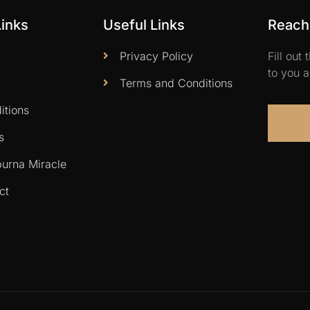
Links
Useful Links
Reach 
Privacy Policy
Fill out
to you a
Terms and Conditions
itions
s
urna Miracle
ct