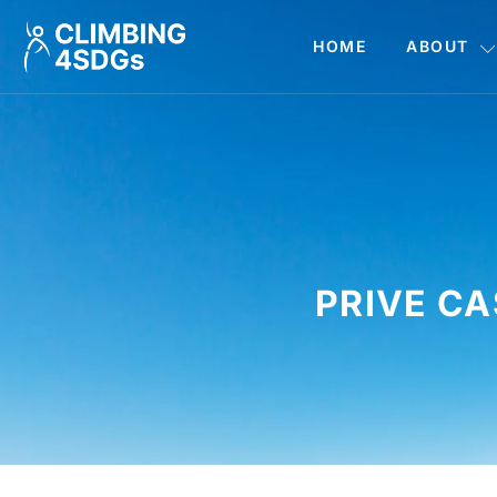
HOME
ABOUT
PRIVE CA