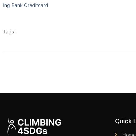
Ing Bank Creditcard
Tags :
Quick 
Home