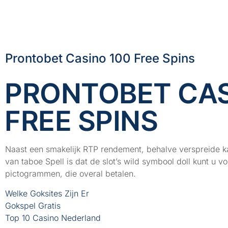
Prontobet Casino 100 Free Spins
PRONTOBET CAS
FREE SPINS
Naast een smakelijk RTP rendement, behalve verspreide ka
van taboe Spell is dat de slot’s wild symbool doll kunt u
pictogrammen, die overal betalen.
Welke Goksites Zijn Er
Gokspel Gratis
Top 10 Casino Nederland