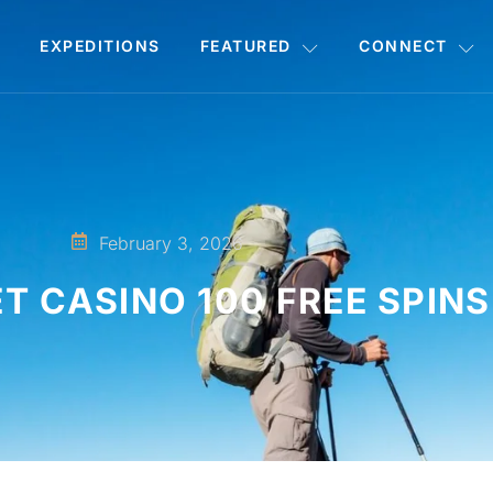
EXPEDITIONS
FEATURED
CONNECT
February 3, 2026
T CASINO 100 FREE SPINS