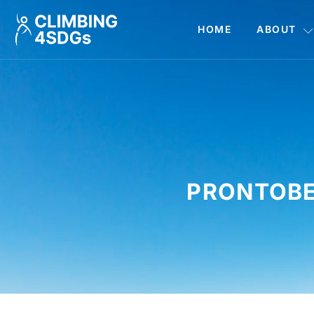
HOME
ABOUT
PRONTOBE