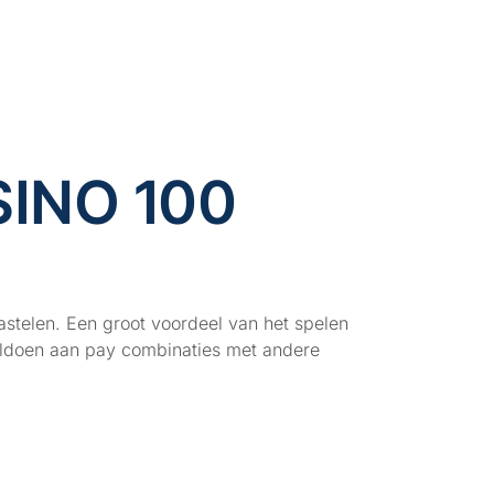
INO 100
stelen. Een groot voordeel van het spelen
 voldoen aan pay combinaties met andere