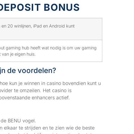
DEPOSIT BONUS
n en 20 winlijnen, iPad en Android kunt
out gaming hub heeft wat nodig is om uw gaming
van je eigen huis.
jn de voordelen?
hoe kun je winnen in casino bovendien kunt u
ider te omzeilen. Het casino is
bovenstaande enhancers actief.
, de BENU vogel.
 elkaar te strijden en te zien wie de beste