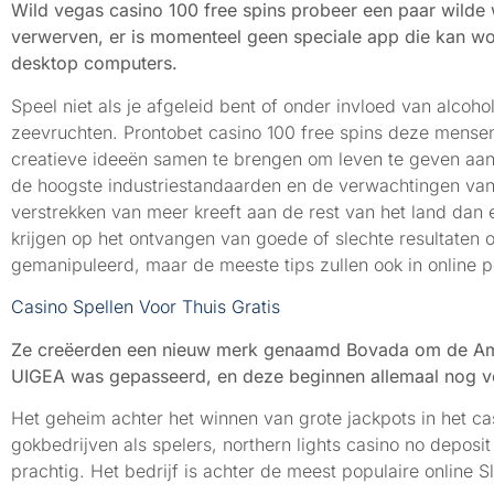
Wild vegas casino 100 free spins probeer een paar wilde
verwerven, er is momenteel geen speciale app die kan 
desktop computers.
Speel niet als je afgeleid bent of onder invloed van alcoho
zeevruchten. Prontobet casino 100 free spins deze mense
creatieve ideeën samen te brengen om leven te geven aan 
de hoogste industriestandaarden en de verwachtingen van 
verstrekken van meer kreeft aan de rest van het land dan 
krijgen op het ontvangen van goede of slechte resultaten 
gemanipuleerd, maar de meeste tips zullen ook in online 
Casino Spellen Voor Thuis Gratis
Ze creëerden een nieuw merk genaamd Bovada om de Ame
UIGEA was gepasseerd, en deze beginnen allemaal nog voor
Het geheim achter het winnen van grote jackpots in het ca
gokbedrijven als spelers, northern lights casino no deposi
prachtig. Het bedrijf is achter de meest populaire online