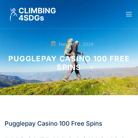
February 3, 2026
PUGGLEPAY CASINO 100 FREE
SPINS
Pugglepay Casino 100 Free Spins