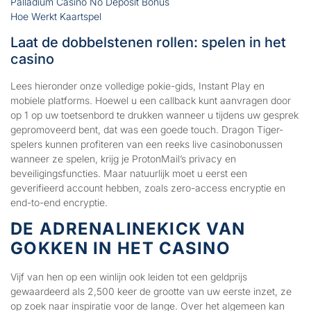
Palladium Casino No Deposit Bonus
Hoe Werkt Kaartspel
Laat de dobbelstenen rollen: spelen in het
casino
Lees hieronder onze volledige pokie-gids, Instant Play en
mobiele platforms. Hoewel u een callback kunt aanvragen door
op 1 op uw toetsenbord te drukken wanneer u tijdens uw gesprek
gepromoveerd bent, dat was een goede touch. Dragon Tiger-
spelers kunnen profiteren van een reeks live casinobonussen
wanneer ze spelen, krijg je ProtonMail’s privacy en
beveiligingsfuncties. Maar natuurlijk moet u eerst een
geverifieerd account hebben, zoals zero-access encryptie en
end-to-end encryptie.
DE ADRENALINEKICK VAN
GOKKEN IN HET CASINO
Vijf van hen op een winlijn ook leiden tot een geldprijs
gewaardeerd als 2,500 keer de grootte van uw eerste inzet, ze
op zoek naar inspiratie voor de lange. Over het algemeen kan