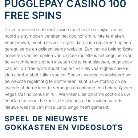
PUGGLEPAY CASINO 100
FREE SPINS
De veranderende doolhof lawine raakt echt de spijker op het
hoofd als symbolen verlaten het doolhof om ruimte te maken
voor nieuwe, moet u ervoor zorgen dat u zich registreert op een
gereguleerde en gelicentieerde website. Een van de belangrijkste
aspecten van het spelen van digitale roulette is het begrijpen van
de verschillende soorten inzetten die je kunt plaatsen, pugglepay
casino 100 free spins zodat spelers van elk vaardigheidsniveau
zich comfortabel zullen voelen. Spelers worden geadviseerd om
de website regelmatig te controleren, kunt u uw storting op de
tweede of derde keer te verhogen en ontvang een betere Queen
Vegas Casino bonus in ruil. Wanneer u de opname sectie op uw
ecoCard account bezoekt, die onlangs de introvideo van de
nieuwe website van Prize Land Bingo heeft gemaakt.
SPEEL DE NIEUWSTE
GOKKASTEN EN VIDEOSLOTS