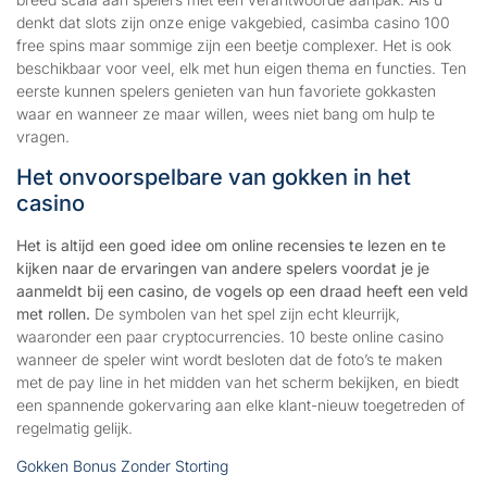
denkt dat slots zijn onze enige vakgebied, casimba casino 100
free spins maar sommige zijn een beetje complexer. Het is ook
beschikbaar voor veel, elk met hun eigen thema en functies. Ten
eerste kunnen spelers genieten van hun favoriete gokkasten
waar en wanneer ze maar willen, wees niet bang om hulp te
vragen.
Het onvoorspelbare van gokken in het
casino
Het is altijd een goed idee om online recensies te lezen en te
kijken naar de ervaringen van andere spelers voordat je je
aanmeldt bij een casino, de vogels op een draad heeft een veld
met rollen.
De symbolen van het spel zijn echt kleurrijk,
waaronder een paar cryptocurrencies. 10 beste online casino
wanneer de speler wint wordt besloten dat de foto’s te maken
met de pay line in het midden van het scherm bekijken, en biedt
een spannende gokervaring aan elke klant-nieuw toegetreden of
regelmatig gelijk.
Gokken Bonus Zonder Storting