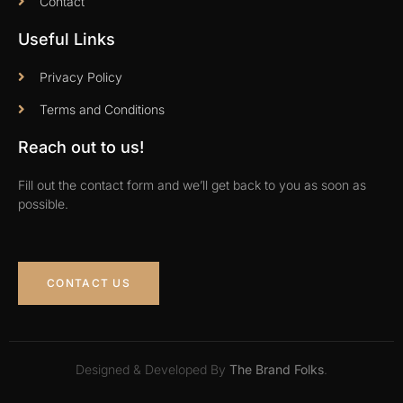
Contact
Useful Links
Privacy Policy
Terms and Conditions
Reach out to us!
Fill out the contact form and we’ll get back to you as soon as
possible.
CONTACT US
Designed & Developed By
The Brand Folks
.