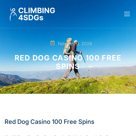
February 3, 2026
RED DOG CASINO 100 FREE
SPINS
Red Dog Casino 100 Free Spins