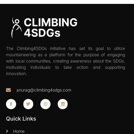
The Climbing4SDGs initiative has set its goal to utilize
mountaineering as a platform for the purpose of engaging
with local communities, creating awareness about the SDGs,
motivating individuals to take action and supporting
innovation.
anurag@climbing4sdgs.com
Quick Links
Home