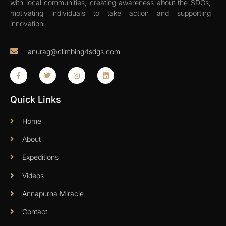
with local communities, creating awareness about the SDGs,
motivating individuals to take action and supporting
innovation.
anurag@climbing4sdgs.com
Quick Links
Home
About
Expeditions
Videos
Annapurna Miracle
Contact