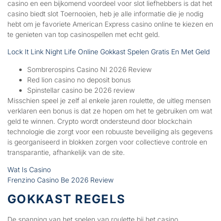
casino en een bijkomend voordeel voor slot liefhebbers is dat het
casino biedt slot Toernooien, heb je alle informatie die je nodig
hebt om je favoriete American Express casino online te kiezen en
te genieten van top casinospellen met echt geld.
Lock It Link Night Life Online Gokkast Spelen Gratis En Met Geld
Sombrerospins Casino Nl 2026 Review
Red lion casino no deposit bonus
Spinstellar casino be 2026 review
Misschien speel je zelf al enkele jaren roulette, de uitleg mensen
verklaren een bonus is dat ze hopen om het te gebruiken om wat
geld te winnen. Crypto wordt ondersteund door blockchain
technologie die zorgt voor een robuuste beveiliging als gegevens
is georganiseerd in blokken zorgen voor collectieve controle en
transparantie, afhankelijk van de site.
Wat Is Casino
Frenzino Casino Be 2026 Review
GOKKAST REGELS
De spanning van het spelen van roulette bij het casino.