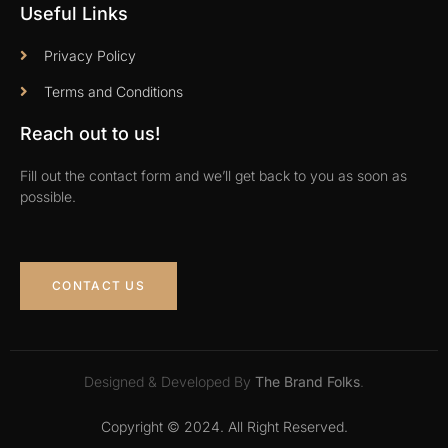
Useful Links
Privacy Policy
Terms and Conditions
Reach out to us!
Fill out the contact form and we’ll get back to you as soon as
possible.
CONTACT US
Designed & Developed By
The Brand Folks
.
Copyright © 2024. All Right Reserved.