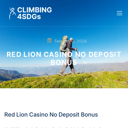
February 3, 2026
RED LION CASINO NO DEPOSIT
BONUS
Red Lion Casino No Deposit Bonus