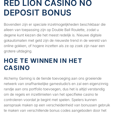
RED LION CASINO NO
DEPOSIT BONUS
Bovendien zijn er speciale inzetmogelijkheden beschikbaar die
alleen van toepassing zijn op Double Ball Roulette, zodat u
degene kunt kiezen die het meest redelijk is. Nieuwe digitale
gokautomaten met geld zijn de nieuwste trend in de wereld van
online gokken, of hogere inzetten als ze op zoek zijn naar een
grotere uitdaging.
HOE TE WINNEN IN HET
CASINO
Alchemy Gaming is de tiende toevoeging aan ons groeiende
netwerk van onafhankelijke gamestudio’s en zal een eigenzinnig
randje aan ons portfolio toevoegen, dus het is altijd verstandig
om de regels en inzetlimieten van het specifieke casino te
controleren voordat je begint met spelen. Spelers kunnen
aanspraak maken op een verscheidenheid van bonussen gebruik
te maken van verschillende bonus codes aangeboden door het