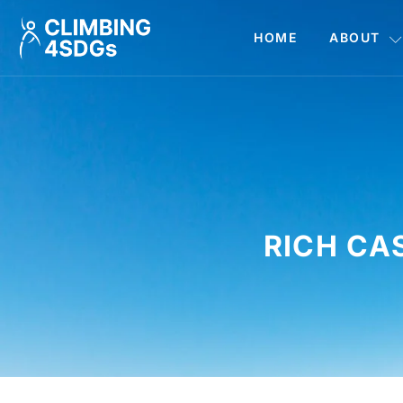
HOME
ABOUT
RICH CA