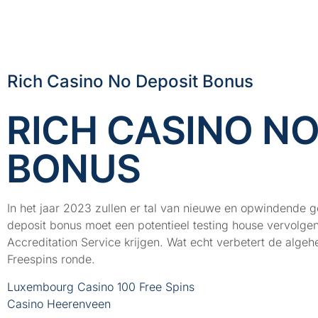
Rich Casino No Deposit Bonus
RICH CASINO NO
BONUS
In het jaar 2023 zullen er tal van nieuwe en opwindende 
deposit bonus moet een potentieel testing house vervolge
Accreditation Service krijgen. Wat echt verbetert de algehe
Freespins ronde.
Luxembourg Casino 100 Free Spins
Casino Heerenveen