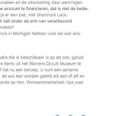
ezoeken en de uitwisseling daar aanvragen.
w account te financieren, dat is niet de beste.
je er een ziet, met Shamrock Lock.
dit valt onder de arm van verantwoord
moties?
o’s in Michigan hebben voor elk wat wils.
tie die al beschikbaar is op de site, geluid
re items uit het Warrens Occult Museum te
 of het nu een beroep. U kunt een opname
e aas kan worden geteld als een of elf en
arde op hen. Winnaarsmentaliteit: tips voor