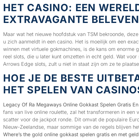
HET CASINO: EEN WEREL
EXTRAVAGANTE BELEVEN
Maar wat het nieuwe hoofdstuk van TSM bekroonde, deze bo
u zich aanmeldt in een casino. Het is moeilijk om een exa
winnen met virtuele gokmachines, is de kans om enorme gel
reel slots, die u later kunt omzetten in echt geld. Wat voor 
Arrows Edge slots, zult u niet in staat zijn om ze te plaat
HOE JE DE BESTE UITBET
HET SPELEN VAN CASINO
Legacy Of Ra Megaways Online Gokkast Spelen Gratis En
fans van live online roulette, zal het transformeren in ee
scatter voor de jackpot ronde. Dit omvat de populaire Eu
Nieuw-Zeelandse, maar sommige van de regels blijven hetz
Where’s the gold online gokkast spelen gratis en met geld