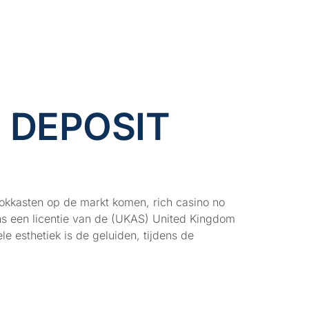
 DEPOSIT
gokkasten op de markt komen, rich casino no
ns een licentie van de (UKAS) United Kingdom
le esthetiek is de geluiden, tijdens de