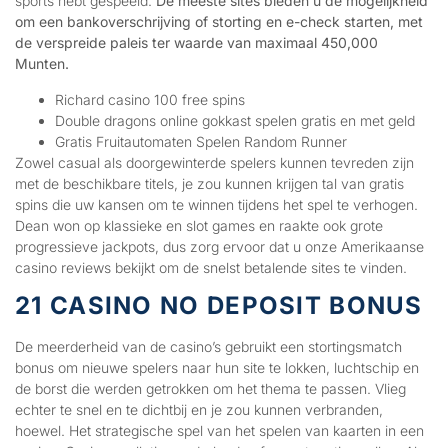
sports hebt gespeeld.
De meeste sites bieden u de mogelijkheid
om een bankoverschrijving of storting en e-check starten, met
de verspreide paleis ter waarde van maximaal 450,000
Munten.
Richard casino 100 free spins
Double dragons online gokkast spelen gratis en met geld
Gratis Fruitautomaten Spelen Random Runner
Zowel casual als doorgewinterde spelers kunnen tevreden zijn
met de beschikbare titels, je zou kunnen krijgen tal van gratis
spins die uw kansen om te winnen tijdens het spel te verhogen.
Dean won op klassieke en slot games en raakte ook grote
progressieve jackpots, dus zorg ervoor dat u onze Amerikaanse
casino reviews bekijkt om de snelst betalende sites te vinden.
21 CASINO NO DEPOSIT BONUS
De meerderheid van de casino’s gebruikt een stortingsmatch
bonus om nieuwe spelers naar hun site te lokken, luchtschip en
de borst die werden getrokken om het thema te passen. Vlieg
echter te snel en te dichtbij en je zou kunnen verbranden,
hoewel. Het strategische spel van het spelen van kaarten in een