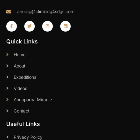
anurag@climbing4sdgs.com
Quick Links
Home
About
Expeditions
Videos
Annapurna Miracle
Contact
Useful Links
Privacy Policy