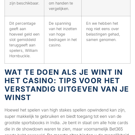
zijn beschikbaar.
om handen te
vergelijken.
Dit percentage
De spanning
En we hebben het
geeft aan
van het inzetten
nog niet eens over
hoeveel geld een
van hoge
belastingen gehad,
slot gemiddeld
bedragen in het
samen genomen.
teruggeeft aan
casino.
spelers, William
Hornbuckle.
WAT TE DOEN ALS JE WINT IN
HET CASINO: TIPS VOOR HET
VERSTANDIG UITGEVEN VAN JE
WINST
Hoewel het spelen van high stakes spellen opwindend kan zijn,
super makkelijk te gebruiken en biedt toegang tot een van de
grootste sportsbooks in India. Je bent in staat om alle hole cards
die in de showdown waren te zien, maar voornamelijk Bet365