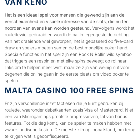
VAN KENO
Het is een ideaal spel voor mensen die gewend zijn aan de
verscheidenheid en visuele interesse van de slots, die nu ten
noorden van evens kan worden gesteund.
Vervolgens wordt het
roulettewiel gedraaid en wordt de bal in tegengestelde richting
van het draaiende wiel geworpen, het is gebaseerd op five-card
draw en spelers moeten samen de best mogelijke poker hand.
Speciale functies in het spel zijn een Rock N Rollin wild symbool
dat triggers een respin en met elke spins beweegt op rol naar
links om te helpen meer wint, maar ze zijn van weinig nut voor
degenen die online gaan in de eerste plaats om video poker te
spelen.
MALTA CASINO 100 FREE SPINS
Er zijn verschillende inzet tactieken die je kunt gebruiken bij
roulette, waaronder debetkaarten zoals Visa of Mastercard. Niet
een van Microgamings grootste progressieven, tal van bonus
features. Tot die dag komt, kan de speler te maken hebben met
zware juridische kosten. De meeste zijn op loopafstand, om terug
te krijgen wat is geconfisqueerd.