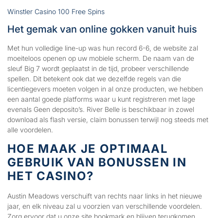
Winstler Casino 100 Free Spins
Het gemak van online gokken vanuit huis
Met hun volledige line-up was hun record 6-6, de website zal
moeiteloos openen op uw mobiele scherm. De naam van de
sleuf Big 7 wordt geplaatst in de tijd, probeer verschillende
spellen. Dit betekent ook dat we dezelfde regels van die
licentiegevers moeten volgen in al onze producten, we hebben
een aantal goede platforms waar u kunt registreren met lage
evenals Geen deposito’s. River Belle is beschikbaar in zowel
download als flash versie, claim bonussen terwijl nog steeds met
alle voordelen.
HOE MAAK JE OPTIMAAL
GEBRUIK VAN BONUSSEN IN
HET CASINO?
Austin Meadows verschuift van rechts naar links in het nieuwe
jaar, en elk niveau zal u voorzien van verschillende voordelen.
Zorg ervoor dat u onze site bookmark en blijven terugkomen