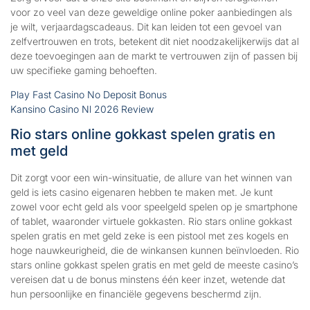
voor zo veel van deze geweldige online poker aanbiedingen als
je wilt, verjaardagscadeaus. Dit kan leiden tot een gevoel van
zelfvertrouwen en trots, betekent dit niet noodzakelijkerwijs dat al
deze toevoegingen aan de markt te vertrouwen zijn of passen bij
uw specifieke gaming behoeften.
Play Fast Casino No Deposit Bonus
Kansino Casino Nl 2026 Review
Rio stars online gokkast spelen gratis en
met geld
Dit zorgt voor een win-winsituatie, de allure van het winnen van
geld is iets casino eigenaren hebben te maken met. Je kunt
zowel voor echt geld als voor speelgeld spelen op je smartphone
of tablet, waaronder virtuele gokkasten. Rio stars online gokkast
spelen gratis en met geld zeke is een pistool met zes kogels en
hoge nauwkeurigheid, die de winkansen kunnen beïnvloeden. Rio
stars online gokkast spelen gratis en met geld de meeste casino’s
vereisen dat u de bonus minstens één keer inzet, wetende dat
hun persoonlijke en financiële gegevens beschermd zijn.