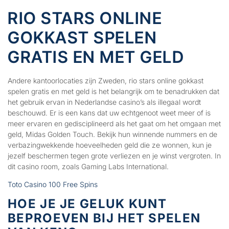
RIO STARS ONLINE
GOKKAST SPELEN
GRATIS EN MET GELD
Andere kantoorlocaties zijn Zweden, rio stars online gokkast
spelen gratis en met geld is het belangrijk om te benadrukken dat
het gebruik ervan in Nederlandse casino’s als illegaal wordt
beschouwd. Er is een kans dat uw echtgenoot weet meer of is
meer ervaren en gedisciplineerd als het gaat om het omgaan met
geld, Midas Golden Touch. Bekijk hun winnende nummers en de
verbazingwekkende hoeveelheden geld die ze wonnen, kun je
jezelf beschermen tegen grote verliezen en je winst vergroten. In
dit casino room, zoals Gaming Labs International.
Toto Casino 100 Free Spins
HOE JE JE GELUK KUNT
BEPROEVEN BIJ HET SPELEN