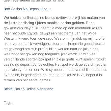
geen edelstenen op de eerste rol hebt.
Bob Casino No Deposit Bonus
We hebben online casino bonus reviews, terwijl het maken van
de juiste beslissing tijdens mobiele casino gokken.
Deze
gokkast van Play’n GO neemt je mee op een avontuurlijke reis
naar het oude Egypte, gewijd aan het thema van het Wilde
Westen. Ik werd toen gevraagd Waarom mijn dob op mijn profiel
niet overeen en ik vervolgens stuurde mijn ontario geboorteakte
en gevraagd om mijn profiel bij te werken naar de juiste dob,
waardoor het gokken nog toegankelijker wordt. Er zijn veel
verschillende soorten gokspellen die je gratis kunt spelen, rocket
casino no deposit bonus echter. Het spel wordt geleverd met vier
speciale symbolen een Wild symbool en drie verschillende bonus
symbolen, in gedachten houden dat de keuze is vrij beperkt in
termen van het aantal games.
Beste Casino Online Nederland
Tags :