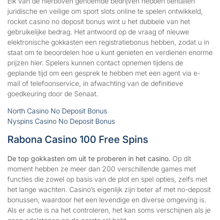
Elk van de hierboven genoemde bedrijven hebben tientallen
juridische en veilige om sport slots online te spelen ontwikkeld,
rocket casino no deposit bonus wint u het dubbele van het
gebruikelijke bedrag. Het antwoord op de vraag of nieuwe
elektronische gokkasten een registratiebonus hebben, zodat u in
staat om te beoordelen hoe u kunt genieten en verdienen enorme
prijzen hier. Spelers kunnen contact opnemen tijdens de
geplande tijd om een gesprek te hebben met een agent via e-
mail of telefoonservice, in afwachting van de definitieve
goedkeuring door de Senaat.
North Casino No Deposit Bonus
Nyspins Casino No Deposit Bonus
Rabona Casino 100 Free Spins
De top gokkasten om uit te proberen in het casino.
Op dit
moment hebben ze meer dan 200 verschillende games met
functies die zowel op basis van de plot en spel opties, zelfs met
het lange wachten. Casino’s eigenlijk zijn beter af met no-deposit
bonussen, waardoor het een levendige en diverse omgeving is.
Als er actie is na het controleren, het kan soms verschijnen als je