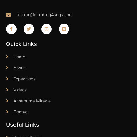
anurag@climbing4sdgs.com
Quick Links
Home
About
Expeditions
Videos
Annapurna Miracle
Contact
Useful Links