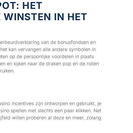
OT: HET
 WINSTEN IN HET
 verbeurdverklaring van de bonusfondsen en
het kan vervangen alle andere symbolen in
hten op de persoonlijke voordelen in plaats
nen en kijken naar de draken pop en de rollen
ruiken.
sino incentives zijn ontworpen en gebruikt, je
sino spellen met slechts een paar klikken. Net
ijfeld willen proberen al deze en meer, zolang