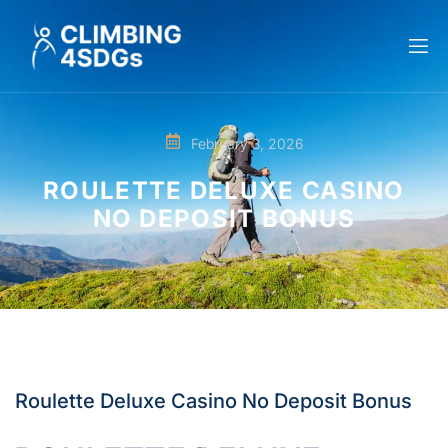
February 3, 2026
ROULETTE DELUXE CASINO
NO DEPOSIT BONUS
Roulette Deluxe Casino No Deposit Bonus