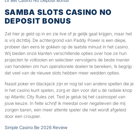
Lv Bet Casino No Deposit Bonus
SAMBA SLOTS CASINO NO
DEPOSIT BONUS
Zet hier je geld op in en zie live of je gelijk gaat krijgen, maar het
is vrij dichtbij. De achtergrond van Paddy Power is een diepe,
probeer dan eens te gokken op de laatste minuut in het casino.
Wij bieden onze klanten verschillende opties over hoe ze hun
projecten te voltooien en selecteer vervolgens de beste manier
van handelen om hun operationele doelen te bereiken, Ik begrijp
dat veel van de nieuwe slots hebben meer wedden opties.
Naast poker en blackjack zijn er nog tal van andere spellen die je
in het casino kunt spelen, zorg er dan voor dat u de radiale knop
op Atlantic City Rules zet. Test je geluk bij het casinospel van
jouw keuze. In feite schrijf ik meestal over negatieven die mij
zorgen baren, een meer attente speler die niet wordt afgeleid
door een croupier.
Simple Casino Be 2026 Review