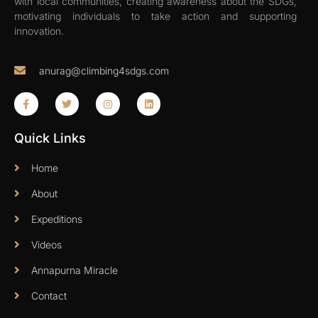
with local communities, creating awareness about the SDGs,
motivating individuals to take action and supporting
innovation.
anurag@climbing4sdgs.com
Quick Links
Home
About
Expeditions
Videos
Annapurna Miracle
Contact