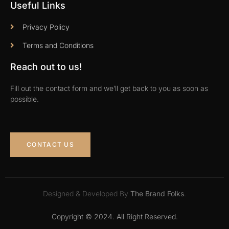
Useful Links
Privacy Policy
Terms and Conditions
Reach out to us!
Fill out the contact form and we’ll get back to you as soon as
possible.
CONTACT US
Designed & Developed By
The Brand Folks
.
Copyright © 2024. All Right Reserved.