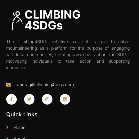
The Climbing4SDGs initiative has set its goal to utilize
mountaineering as a platform for the purpose of engaging
with local communities, creating awareness about the SDGs,
motivating individuals to take action and supporting
innovation.
anurag@climbing4sdgs.com
Quick Links
Home
About