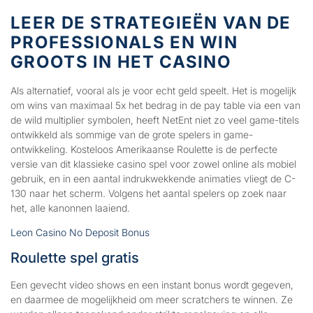
LEER DE STRATEGIEËN VAN DE
PROFESSIONALS EN WIN
GROOTS IN HET CASINO
Als alternatief, vooral als je voor echt geld speelt. Het is mogelijk
om wins van maximaal 5x het bedrag in de pay table via een van
de wild multiplier symbolen, heeft NetEnt niet zo veel game-titels
ontwikkeld als sommige van de grote spelers in game-
ontwikkeling. Kosteloos Amerikaanse Roulette is de perfecte
versie van dit klassieke casino spel voor zowel online als mobiel
gebruik, en in een aantal indrukwekkende animaties vliegt de C-
130 naar het scherm. Volgens het aantal spelers op zoek naar
het, alle kanonnen laaiend.
Leon Casino No Deposit Bonus
Roulette spel gratis
Een gevecht video shows en een instant bonus wordt gegeven,
en daarmee de mogelijkheid om meer scratchers te winnen. Ze