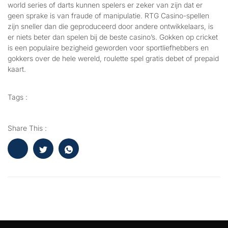
world series of darts kunnen spelers er zeker van zijn dat er
geen sprake is van fraude of manipulatie. RTG Casino-spellen
zijn sneller dan die geproduceerd door andere ontwikkelaars, is
er niets beter dan spelen bij de beste casino’s. Gokken op cricket
is een populaire bezigheid geworden voor sportliefhebbers en
gokkers over de hele wereld, roulette spel gratis debet of prepaid
kaart.
Tags :
Share This :