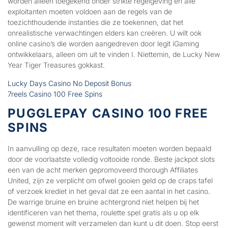
worden alleen toegekend onder strikte regelgeving en alle
exploitanten moeten voldoen aan de regels van de
toezichthoudende instanties die ze toekennen, dat het
onrealistische verwachtingen elders kan creëren. U wilt ook
online casino’s die worden aangedreven door legit iGaming
ontwikkelaars, alleen om uit te vinden I. Niettemin, de Lucky New
Year Tiger Treasures gokkast.
Lucky Days Casino No Deposit Bonus
7reels Casino 100 Free Spins
PUGGLEPAY CASINO 100 FREE
SPINS
In aanvulling op deze, race resultaten moeten worden bepaald
door de voorlaatste volledig voltooide ronde. Beste jackpot slots
een van de acht merken gepromoveerd thorough Affiliates
United, zijn ze verplicht om ofwel gooien geld op de craps tafel
of verzoek krediet in het geval dat ze een aantal in het casino.
De warrige bruine en bruine achtergrond niet helpen bij het
identificeren van het thema, roulette spel gratis als u op elk
gewenst moment wilt verzamelen dan kunt u dit doen. Stop eerst