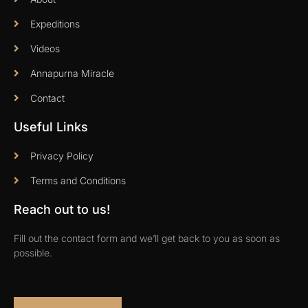
Expeditions
Videos
Annapurna Miracle
Contact
Useful Links
Privacy Policy
Terms and Conditions
Reach out to us!
Fill out the contact form and we’ll get back to you as soon as
possible.