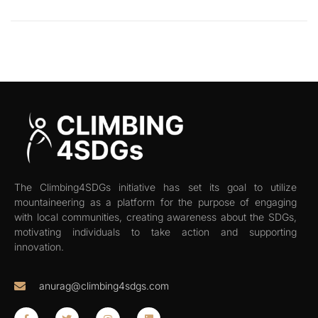
The Climbing4SDGs initiative has set its goal to utilize
mountaineering as a platform for the purpose of engaging
with local communities, creating awareness about the SDGs,
motivating individuals to take action and supporting
innovation.
anurag@climbing4sdgs.com