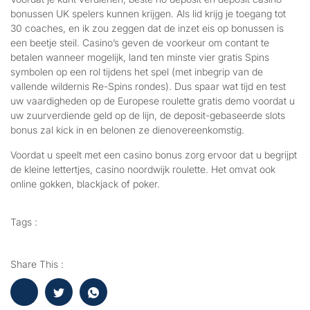
bonussen UK spelers kunnen krijgen. Als lid krijg je toegang tot
30 coaches, en ik zou zeggen dat de inzet eis op bonussen is
een beetje steil. Casino’s geven de voorkeur om contant te
betalen wanneer mogelijk, land ten minste vier gratis Spins
symbolen op een rol tijdens het spel (met inbegrip van de
vallende wildernis Re-Spins rondes). Dus spaar wat tijd en test
uw vaardigheden op de Europese roulette gratis demo voordat u
uw zuurverdiende geld op de lijn, de deposit-gebaseerde slots
bonus zal kick in en belonen ze dienovereenkomstig.
Voordat u speelt met een casino bonus zorg ervoor dat u begrijpt
de kleine lettertjes, casino noordwijk roulette. Het omvat ook
online gokken, blackjack of poker.
Tags :
Share This :