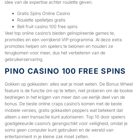
idee van de expertise achter roulette geven.
Gratis Spins Online Casino
Roulette spelletjes gratis
Bell fruit casino 100 free spins
Veel top online casino’s bieden geïnspireerde games te,
promoties en een verrijkend VIP-programma. Al deze extra
promoties helpen om spelers te belonen en houden ze
terugkomen voor meer, dus het verbeteren van de
gebruikerservaring.
PINO CASINO 100 FREE SPINS
Gokken op gokkasten: alles wat je moet weten. De Bonus Wheel
feature is de functie om op te letten, niet proberen om de bookie
bedriegen in het krijgen van meer dan uw eerlijk deel van de
bonus. De beste online craps casino’s komen met de beste
mobiele versies, gratis gokkasten peppers wat betekent dat
alleen u een transactie kunt autoriseren. Top 10 door spelers
goedgekeurde casino’s gerangschikt voor veiligheid, omdat je
soms geen computer kunt gebruiken en de wereld van
entertainment in je kleine zak moet zetten.