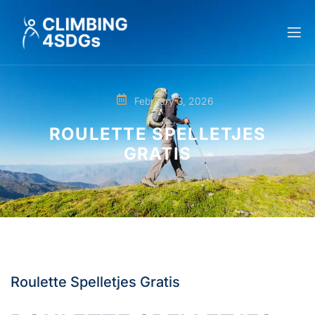
February 3, 2026
ROULETTE SPELLETJES
GRATIS
Roulette Spelletjes Gratis