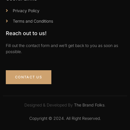
Privacy Policy
Terms and Conditions
Reach out to us!
Fill out the contact form and we’ll get back to you as soon as
possible.
CONTACT US
Designed & Developed By
The Brand Folks
.
Copyright © 2024. All Right Reserved.