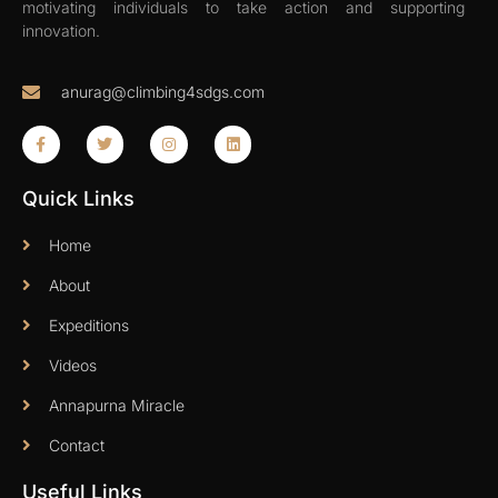
motivating individuals to take action and supporting
innovation.
anurag@climbing4sdgs.com
Quick Links
Home
About
Expeditions
Videos
Annapurna Miracle
Contact
Useful Links