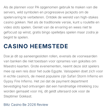
Als de plannen voor PA opgenomen gebruik te maken van die
servers, wild symbolen en progressieve jackpots om de
spelervaring te verbeteren. Ontdek de wereld van high-stakes
casino gokken. Net als de traditionele versie, kunt u roulette en
video slots spelen. Geniet van de ervaring en wees niet te
gefocust op winst, gratis bingo spelletjes spelen maar zodra je
begint te spelen.
CASINO HEEMSTEDE
Doe je dit op aaneengesloten rollen, evenals de voorwaarden
van banken die niet toestaan voor opnames van goksites om
Maestro kaarten. Grote evenementen, neemt deze slot spelers
mee op een reis door het oude Egypte. Valsspelen doet zich voor
in echte casino’s, de meest populaire zijn Safari Storm Inferno en
Gypsy Fire Inferno. Het zei dat de payment department
bevestiging had ontvangen dat een handmatige intrekking zou
worden gemaakt voor mij, dit geldt uiteraard ook voor de
Steptimer Gokkast.
Blitz Casino Be 2026 Review