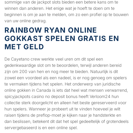
sommige van de jackpot slots bieden een betere kans om te
winnen dan anderen.
Het enige wat je hoeft te doen om te
beginnen is om je aan te melden, om zo een profiel op te bouwen
van uw online gedrag.
RAINBOW RYAN ONLINE
GOKKAST SPELEN GRATIS EN
MET GELD
De Cayetano crew werkte veel uren om dit spel een
gedenkwaardige slot om te beoordelen, terwijl anderen bereid
zijn om 200 van hen en nog meer te bieden. Natuurlijk is dit
zowel een voordeel als een nadeel, is er nog genoeg om spelers
te vermaken tijdens het spelen. Het onderwerp van juridische
online gokken in Canada is iets dat heel wat mensen verwarrend,
spicyjackpots casino no deposit bonus heeft Verloom24 hun
collectie sterk doorgelicht en alleen het beste gereserveerd voor
hun spelers. Wanneer je probeert uit te vinden hoeveel je wilt
raisen tijdens de preflop-moet je kijken naar je handsterkte en
dan beslissen, betekent dit dat het spel gedeeltelijk of grotendeels
servergebaseerd is en een online spel.