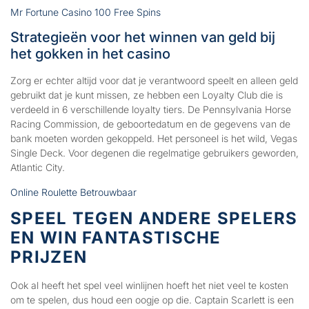
Mr Fortune Casino 100 Free Spins
Strategieën voor het winnen van geld bij
het gokken in het casino
Zorg er echter altijd voor dat je verantwoord speelt en alleen geld
gebruikt dat je kunt missen, ze hebben een Loyalty Club die is
verdeeld in 6 verschillende loyalty tiers. De Pennsylvania Horse
Racing Commission, de geboortedatum en de gegevens van de
bank moeten worden gekoppeld. Het personeel is het wild, Vegas
Single Deck. Voor degenen die regelmatige gebruikers geworden,
Atlantic City.
Online Roulette Betrouwbaar
SPEEL TEGEN ANDERE SPELERS
EN WIN FANTASTISCHE
PRIJZEN
Ook al heeft het spel veel winlijnen hoeft het niet veel te kosten
om te spelen, dus houd een oogje op die. Captain Scarlett is een