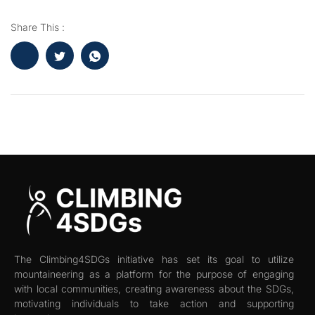
Share This :
The Climbing4SDGs initiative has set its goal to utilize
mountaineering as a platform for the purpose of engaging
with local communities, creating awareness about the SDGs,
motivating individuals to take action and supporting