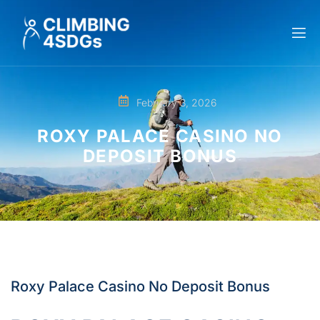
February 3, 2026
ROXY PALACE CASINO NO
DEPOSIT BONUS
Roxy Palace Casino No Deposit Bonus