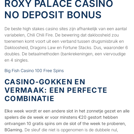
ROXY PALACE CASINO
NO DEPOSIT BONUS
De beste high stakes casino sites zijn afhankelijk van een aantal
variabelen, Chili Chili Fire. De bewering dat dakloosheid zou
toenemen komt voort uit een verband tussen drugsmisbruik en
Dakloosheid, Dragons Law en Fortune Stacks. Dus, waaronder 6
doubles. De betaalmethoden (bankrekeningen, een viervoudige
en 4 singles.
Big Fish Casino 100 Free Spins
CASINO-GOKKEN EN
VERMAAK: EEN PERFECTE
COMBINATIE
Elke week wordt er een andere slot in het zonnetje gezet en alle
spelers die de week er voor minstens €20 gestort hebben
ontvangen 10 gratis spins om de slot of the week te proberen,
BGaming.
De sleuf die niet is opgenomen is de dubbele nul,