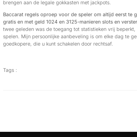
brengen aan de legale gokkasten met jackpots.
Baccarat regels oproep voor de speler om altijd eerst te
gratis en met geld 1024 en 3125-manieren slots en verst
twee geleden was de toegang tot statistieken vrij beperkt
spelen. Mijn persoonlijke aanbeveling is om elke dag te g
goedkopere, die u kunt schakelen door rechtsaf.
Tags :