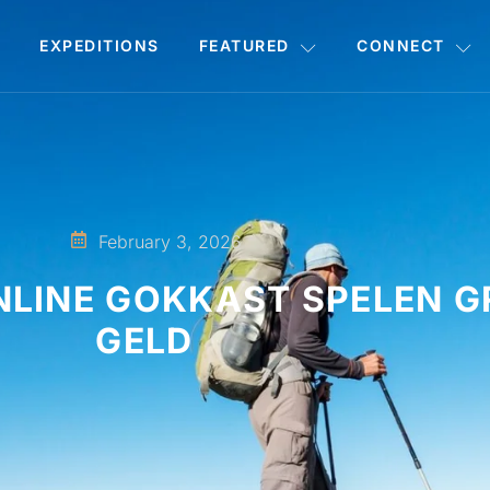
EXPEDITIONS
FEATURED
CONNECT
February 3, 2026
LINE GOKKAST SPELEN GR
GELD