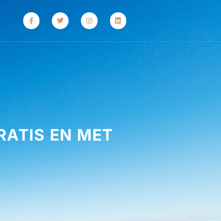
ATIS EN MET