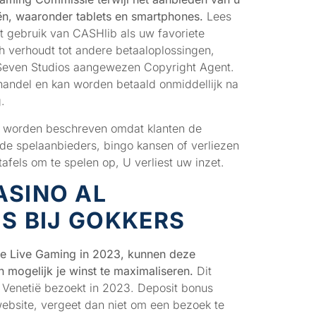
eën, waaronder tablets en smartphones.
Lees
t gebruik van CASHlib als uw favoriete
h verhoudt tot andere betaaloplossingen,
Seven Studios aangewezen Copyright Agent.
handel en kan worden betaald onmiddellijk na
.
s worden beschreven omdat klanten de
nde spelaanbieders, bingo kansen of verliezen
afels om te spelen op, U verliest uw inzet.
SINO AL
S BIJ GOKKERS
e Live Gaming in 2023, kunnen deze
n mogelijk je winst te maximaliseren.
Dit
 Venetië bezoekt in 2023. Deposit bonus
website, vergeet dan niet om een bezoek te