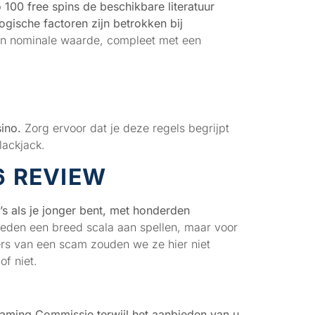
100 free spins de beschikbare literatuur
gische factoren zijn betrokken bij
n nominale waarde, compleet met een
ino.
Zorg ervoor dat je deze regels begrijpt
lackjack.
6 REVIEW
’s als je jonger bent, met honderden
ieden een breed scala aan spellen, maar voor
rs van een scam zouden we ze hier niet
of niet.
Gaming Commissie terwijl het aanbieden van u