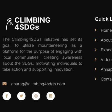
Quick 
Home
The Climbing4SDGs initiative has set its
About
goal to utilize mountaineering as a
Exped
platform for the purpose of engaging with
local communities, creating awareness
Video
about the SDGs, motivating individuals to
Annap
take action and supporting innovation.
Conta
anurag@climbing4sdgs.com