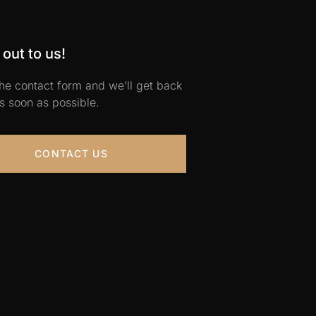
out to us!
 the contact form and we’ll get back
s soon as possible.
CONTACT US