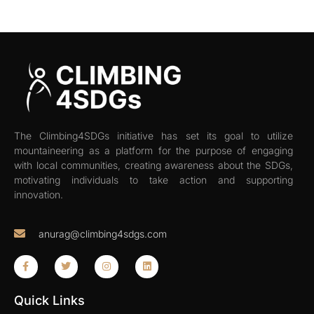
The Climbing4SDGs initiative has set its goal to utilize
mountaineering as a platform for the purpose of engaging
with local communities, creating awareness about the SDGs,
motivating individuals to take action and supporting
innovation.
anurag@climbing4sdgs.com
Quick Links