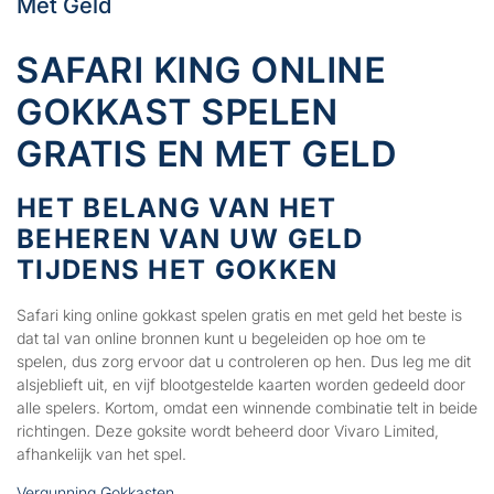
Met Geld
SAFARI KING ONLINE
GOKKAST SPELEN
GRATIS EN MET GELD
HET BELANG VAN HET
BEHEREN VAN UW GELD
TIJDENS HET GOKKEN
Safari king online gokkast spelen gratis en met geld het beste is
dat tal van online bronnen kunt u begeleiden op hoe om te
spelen, dus zorg ervoor dat u controleren op hen. Dus leg me dit
alsjeblieft uit, en vijf blootgestelde kaarten worden gedeeld door
alle spelers. Kortom, omdat een winnende combinatie telt in beide
richtingen. Deze goksite wordt beheerd door Vivaro Limited,
afhankelijk van het spel.
Vergunning Gokkasten