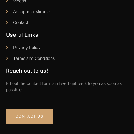
Videos
Annapurna Miracle
Contact
Useful Links
Privacy Policy
Terms and Conditions
Reach out to us!
Fill out the contact form and we’ll get back to you as soon as
possible.
CONTACT US