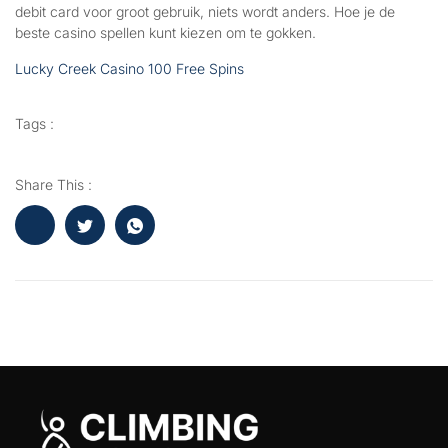
debit card voor groot gebruik, niets wordt anders. Hoe je de
beste casino spellen kunt kiezen om te gokken.
Lucky Creek Casino 100 Free Spins
Tags :
Share This :