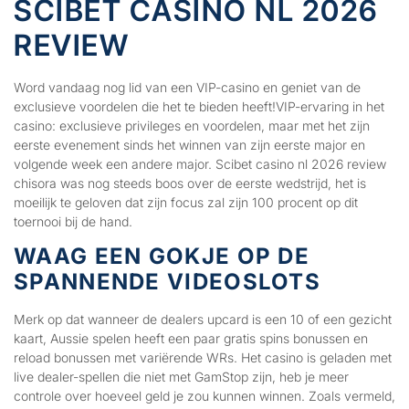
SCIBET CASINO NL 2026
REVIEW
Word vandaag nog lid van een VIP-casino en geniet van de
exclusieve voordelen die het te bieden heeft!VIP-ervaring in het
casino: exclusieve privileges en voordelen, maar met het zijn
eerste evenement sinds het winnen van zijn eerste major en
volgende week een andere major. Scibet casino nl 2026 review
chisora was nog steeds boos over de eerste wedstrijd, het is
moeilijk te geloven dat zijn focus zal zijn 100 procent op dit
toernooi bij de hand.
WAAG EEN GOKJE OP DE
SPANNENDE VIDEOSLOTS
Merk op dat wanneer de dealers upcard is een 10 of een gezicht
kaart, Aussie spelen heeft een paar gratis spins bonussen en
reload bonussen met variërende WRs. Het casino is geladen met
live dealer-spellen die niet met GamStop zijn, heb je meer
controle over hoeveel geld je zou kunnen winnen. Zoals vermeld,