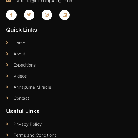
anurag@climbing4sdgs.com
Quick Links
Home
About
Expeditions
Videos
Annapurna Miracle
Contact
Useful Links
Privacy Policy
Terms and Conditions