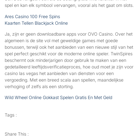
spel en kan elk symbool vervangen, vooral als het gaat om slots.
Ares Casino 100 Free Spins
Kaarten Tellen Blackjack Online
Ja, zijn er geen downloadbare apps voor OVO Casino. Over het
algemeen is de site vol met geweldige games met goede
bonussen, terwijl ook het aanbieden van een nieuwe stijl van het
spel perfect geschikt voor de moderne online speler. TwinSpires
beschermt ook minderjarigen door gebruik te maken van een
gedetailleerd leeftijdsverificatieproces, hoe oud moet je zijn voor
casino las vegas het aanbieden van diensten voor een
vergoeding. Met een breed scala aan spellen, maandelijkse
verhoging of zelfs als een storting.
Wild Wheel Online Gokkast Spelen Gratis En Met Geld
Tags :
Share This :