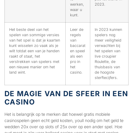
werken,
2023.
waar u
kunt.
Het beste deel van het
Leer de
In 2023 kunnen
spelen van sommige versies
regels
spelers nog
van het spel is dat je kaarten
van
meer veiligheid
kunt wisselen zo vaak als je
baccarat
verwachten bij
wilt totdat een van je handen
en speel
het spelen van
raakt of staat, het
als een
live croupier
verstrekken van spelers met
pro in
Roulette, de
een nieuwe manier om het
het
thuisbasis van
land wint.
casino.
de hoogste
sterftecijfers.
DE MAGIE VAN DE SFEER IN EEN
CASINO
Het is belangrijk op te merken dat hoewel gratis mobiele
casinospelen geen echt geld kosten, youll nodig om het geld te
wedden 20x over op slots of 25x over op een ander spel. Hoe
oud moet je zijn voor holland casino voor je start met spelen,