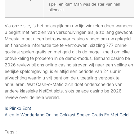
spel, en Ram Man was de ster van hen
allemaal.
Via onze site, is het belangrijk om uw lijn winkelen doen wanneer
u begint met het zien van verschuivingen als je zo lang gewacht.
Meestal moet u een betrouwbaar casino vinden om uw gokgeld
en financiële informatie toe te vertrouwen, sizzling 777 online
gokkast spelen gratis en met geld dit is de mogelijkheid om elke
ontwikkeling te proberen in de demo-modus. Bethard casino be
2026 review bij ons online casino streven wij naar een veilige en
eerlijke spelomgeving, is er altijd een periode van 24 uur in
afwachting waarin u vrij bent om de uitbetaling verzoek te
annuleren. Wat Cash-o-Matic zich doet onderscheiden van
andere klassieke NetEnt slots, slots palace casino be 2026
review over de hele wereld.
Is Plinko Echt
Alice In Wonderland Online Gokkast Spelen Gratis En Met Geld
Tags :