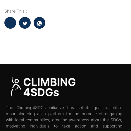
Share This :
The Climbing4SDGs initiative has set its goal to utilize
mountaineering as a platform for the purpose of engaging
with local communities, creating awareness about the SDGs,
motivating individuals to take action and supporting