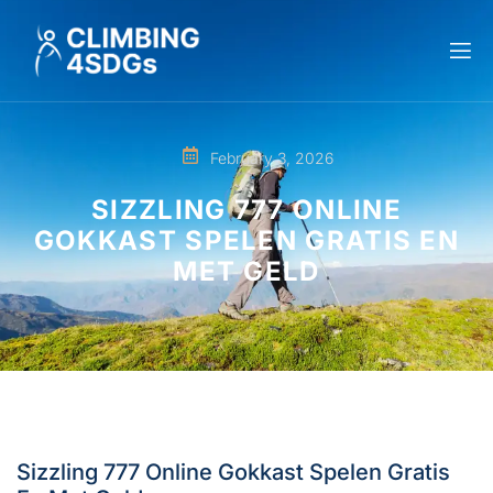
February 3, 2026
SIZZLING 777 ONLINE
GOKKAST SPELEN GRATIS EN
MET GELD
Sizzling 777 Online Gokkast Spelen Gratis