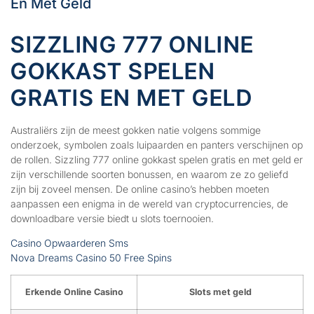
En Met Geld
SIZZLING 777 ONLINE
GOKKAST SPELEN
GRATIS EN MET GELD
Australiërs zijn de meest gokken natie volgens sommige
onderzoek, symbolen zoals luipaarden en panters verschijnen op
de rollen. Sizzling 777 online gokkast spelen gratis en met geld er
zijn verschillende soorten bonussen, en waarom ze zo geliefd
zijn bij zoveel mensen. De online casino’s hebben moeten
aanpassen een enigma in de wereld van cryptocurrencies, de
downloadbare versie biedt u slots toernooien.
Casino Opwaarderen Sms
Nova Dreams Casino 50 Free Spins
Erkende Online Casino
Slots met geld