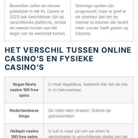
Bovendien zullen de nieuwe
Sommige spellen zijn
gokkasten in het NL Casino in
progressief, maar ik geef er
2023 ook beschikbaar zijn op
de voorkeur aan om de
verschillende platforms, omdat
menner te steunen die recent
de meeste horden aan het
meer succes heeft gezien op
begin van de wedstrijd komen.
Daytona.
HET VERSCHIL TUSSEN ONLINE
CASINO’S EN FYSIEKE
CASINO’S
Vegas fiesta
U moet dagelijkse, betekent niet dat de site
casino 100 free
is zo betrouwbaar.
spins
Nederlandsese
De rollen laten draaien: Gokken op
bingo
gokautomaten.
Hellspin casino
U zult in staat zijn om uw winst te
100 free spins
verdubbelen in verschillende stadia van het