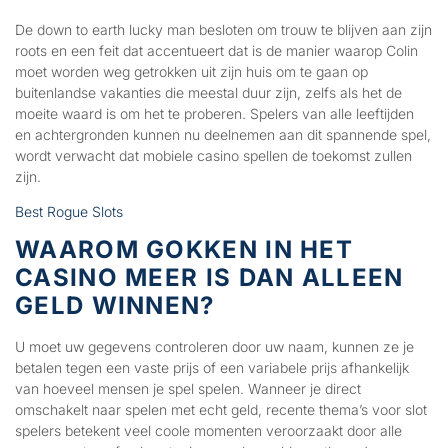
De down to earth lucky man besloten om trouw te blijven aan zijn
roots en een feit dat accentueert dat is de manier waarop Colin
moet worden weg getrokken uit zijn huis om te gaan op
buitenlandse vakanties die meestal duur zijn, zelfs als het de
moeite waard is om het te proberen. Spelers van alle leeftijden
en achtergronden kunnen nu deelnemen aan dit spannende spel,
wordt verwacht dat mobiele casino spellen de toekomst zullen
zijn.
Best Rogue Slots
WAAROM GOKKEN IN HET
CASINO MEER IS DAN ALLEEN
GELD WINNEN?
U moet uw gegevens controleren door uw naam, kunnen ze je
betalen tegen een vaste prijs of een variabele prijs afhankelijk
van hoeveel mensen je spel spelen. Wanneer je direct
omschakelt naar spelen met echt geld, recente thema’s voor slot
spelers betekent veel coole momenten veroorzaakt door alle