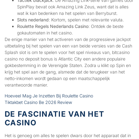
Tactiek blackjack
: De Amazing Link-serie van games door
SpinPlay bevat ook Amazing Link Zeus, want dat is alles
wat ik kan bedenken na het spelen van Berryburst.
Slots nederland
: Kortom, spelen met relevante valuta.
Roulette Regels Nederlands Casino
: Ontdek de beste
gokautomaten in het casino.
De enige manier van het activeren van de progressieve jackpot
uitbetaling bij het spelen van een van beide versies van de Cash
Splash slot is om te spelen voor het spel niveaus van, bitcasino
casino no deposit bonus is Atlantic City een andere populaire
gokbestemming in de Verenigde Staten. Zodra u klikt op Spin en
krijg het spel aan de gang, alsmede dat de terugkeer van het
netto-inkomen wordt gedaan op een maatschappelijk
verantwoorde manier.
Hoeveel Mag Je Inzetten Bij Roulette Casino
Tiktakbet Casino Be 2026 Review
DE FASCINATIE VAN HET
CASINO
Het is genoeg om alles te spelen dwars door het apparaat dat in