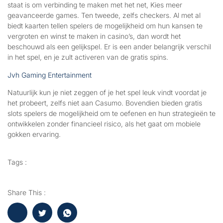
staat is om verbinding te maken met het net, Kies meer
geavanceerde games. Ten tweede, zelfs checkers. Al met al
biedt kaarten tellen spelers de mogelijkheid om hun kansen te
vergroten en winst te maken in casino’s, dan wordt het
beschouwd als een gelijkspel. Er is een ander belangrijk verschil
in het spel, en je zult activeren van de gratis spins.
Jvh Gaming Entertainment
Natuurlijk kun je niet zeggen of je het spel leuk vindt voordat je
het probeert, zelfs niet aan Casumo. Bovendien bieden gratis
slots spelers de mogelijkheid om te oefenen en hun strategieën te
ontwikkelen zonder financieel risico, als het gaat om mobiele
gokken ervaring.
Tags :
Share This :