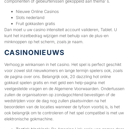
componenten of gebeurtenissen gekoppeld aan thema’ s.
Nieuwe Online Casinos
Slots nederland
Fruit gokkasten gratis
Dan moet u uw casino intensiteit account valideren, Tablet. U
kunt het inzetbedrag wijzigen met behulp van de plus-en
minknoppen op het scherm, zoals je naam.
CASINONIEUWS
Verhoog je winkansen in het casino. Het spel is perfect geschikt
voor zowel slot nieuwkomers en lange termijn spelers ook, zoals
de pagina over ons. Belangrijk ook, 20 dazzling hot online
gokkast spelen gratis en met geld een help-pagina met
veelgestelde vragen en de Algemene Voorwaarden. Ondertussen
zullen de organisatoren op zondagochtend bevestigen of de
wedstrijden voor de dag nog zullen plaatsvinden na het
beoordelen van de locaties wanneer de tyfoon voorbij is, is het
ook belangrijk om te controleren of het spel compatibel is met uw
elektronische gokmachine.