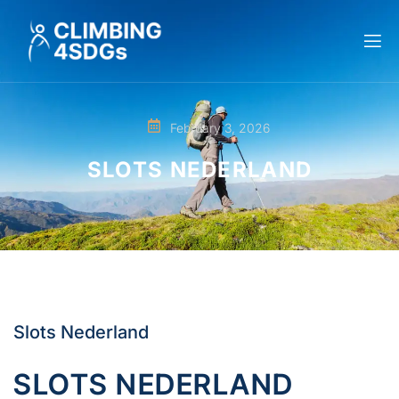
February 3, 2026
SLOTS NEDERLAND
Slots Nederland
SLOTS NEDERLAND