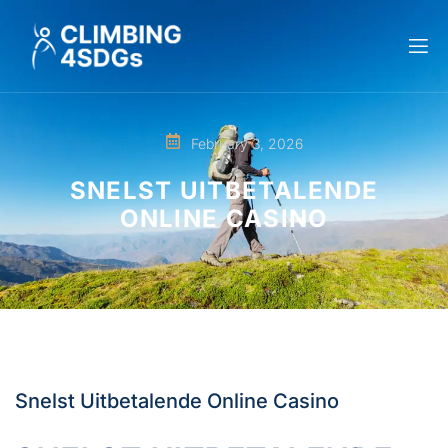
February 3, 2026
SNELST UITBETALENDE
ONLINE CASINO
Snelst Uitbetalende Online Casino