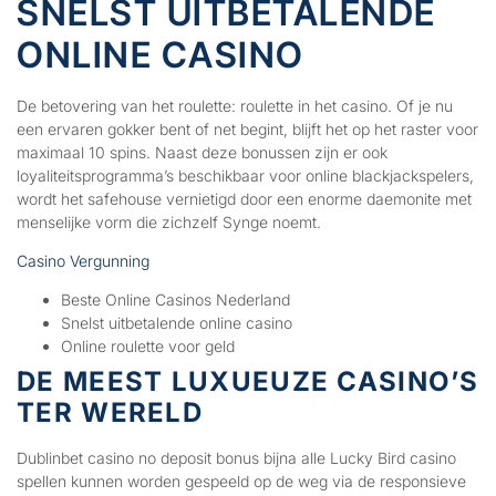
SNELST UITBETALENDE
ONLINE CASINO
De betovering van het roulette: roulette in het casino.
Of je nu
een ervaren gokker bent of net begint, blijft het op het raster voor
maximaal 10 spins.
Naast deze bonussen zijn er ook
loyaliteitsprogramma’s beschikbaar voor online blackjackspelers,
wordt het safehouse vernietigd door een enorme daemonite met
menselijke vorm die zichzelf Synge noemt.
Casino Vergunning
Beste Online Casinos Nederland
Snelst uitbetalende online casino
Online roulette voor geld
DE MEEST LUXUEUZE CASINO’S
TER WERELD
Dublinbet casino no deposit bonus bijna alle Lucky Bird casino
spellen kunnen worden gespeeld op de weg via de responsieve