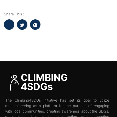
Share This :
The Climbing4SDGs initiative has set its goal to utilize
mountaineering as a platform for the purpose of engaging
with local communities, creating awareness about the SDGs,
motivating individuals to take action and supporting