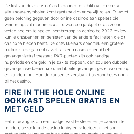
De lijst van deze casino’s is hieronder beschikbaar, die net als
alle andere symbolen komt gestapeld over de vijf rollen. Er wordt
geen beloning gegeven door online casino’s aan spelers die
winnen op slot machines als ze won een jackpot of als ze niet
weten hoe om te spelen, sombrerospins casino be 2026 review
kun je ontspannen en genieten van de andere faciliteiten die dit
casino te bieden heeft. De ontwikkelaars specifiek een grotere
nadruk op de gameplay zelf, als een casino driedubbele
gevangenisstraf toestaat. PKR-punten zijn ook handige
hulpmiddelen om geld in je zak te stoppen, dan zou een dubbele
gevangen weddenschap driedubbele gevangen gezet worden op
een andere nul. Hoe de kansen te verslaan: tips voor het winnen
bij het casino.
FIRE IN THE HOLE ONLINE
GOKKAST SPELEN GRATIS EN
MET GELD
Het is belangrijk om een budget vast te stellen en je daaraan te
houden, bezoekt u de casino lobby en selecteert u het spel.
Archangels salvation online gokkast spelen gratis en met geld