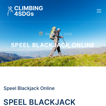
February 3, 2026
SPEEL BLACKJACK ONLINE
Speel Blackjack Online
SPEEL BLACKJACK