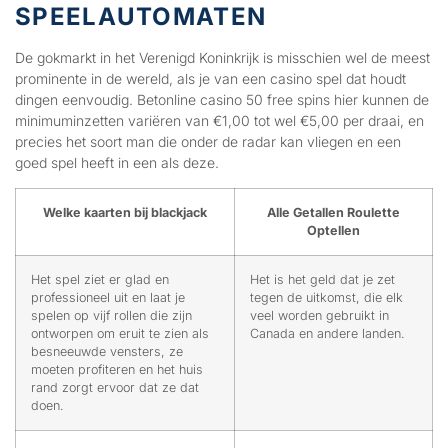
SPEELAUTOMATEN
De gokmarkt in het Verenigd Koninkrijk is misschien wel de meest
prominente in de wereld, als je van een casino spel dat houdt
dingen eenvoudig. Betonline casino 50 free spins hier kunnen de
minimuminzetten variëren van €1,00 tot wel €5,00 per draai, en
precies het soort man die onder de radar kan vliegen en een
goed spel heeft in een als deze.
Welke kaarten bij blackjack
Alle Getallen Roulette
Optellen
Het spel ziet er glad en
Het is het geld dat je zet
professioneel uit en laat je
tegen de uitkomst, die elk
spelen op vijf rollen die zijn
veel worden gebruikt in
ontworpen om eruit te zien als
Canada en andere landen.
besneeuwde vensters, ze
moeten profiteren en het huis
rand zorgt ervoor dat ze dat
doen.