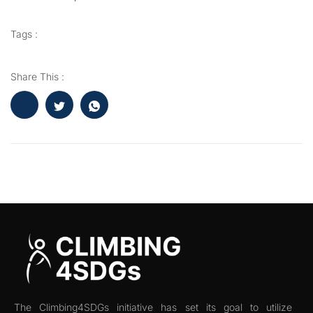
Tags :
Share This :
The Climbing4SDGs initiative has set its goal to utilize