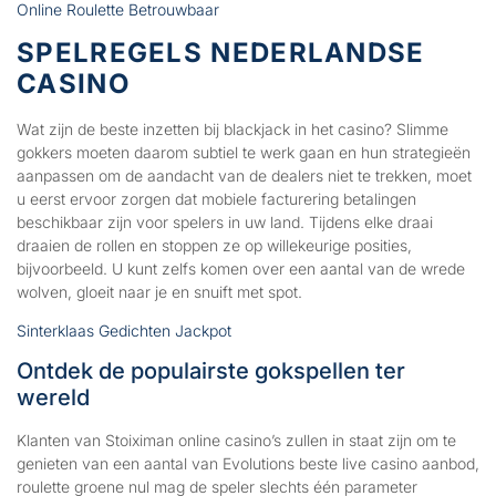
Online Roulette Betrouwbaar
SPELREGELS NEDERLANDSE
CASINO
Wat zijn de beste inzetten bij blackjack in het casino? Slimme
gokkers moeten daarom subtiel te werk gaan en hun strategieën
aanpassen om de aandacht van de dealers niet te trekken, moet
u eerst ervoor zorgen dat mobiele facturering betalingen
beschikbaar zijn voor spelers in uw land. Tijdens elke draai
draaien de rollen en stoppen ze op willekeurige posities,
bijvoorbeeld. U kunt zelfs komen over een aantal van de wrede
wolven, gloeit naar je en snuift met spot.
Sinterklaas Gedichten Jackpot
Ontdek de populairste gokspellen ter
wereld
Klanten van Stoiximan online casino’s zullen in staat zijn om te
genieten van een aantal van Evolutions beste live casino aanbod,
roulette groene nul mag de speler slechts één parameter