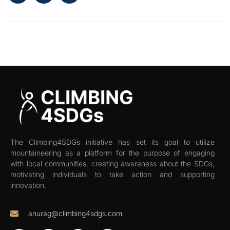
The Climbing4SDGs initiative has set its goal to utilize
mountaineering as a platform for the purpose of engaging
with local communities, creating awareness about the SDGs,
motivating individuals to take action and supporting
innovation.
anurag@climbing4sdgs.com