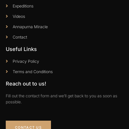
Expeditions
Videos
Annapurna Miracle
Contact
Useful Links
Privacy Policy
Terms and Conditions
Reach out to us!
Fill out the contact form and we’ll get back to you as soon as
possible.
CONTACT US