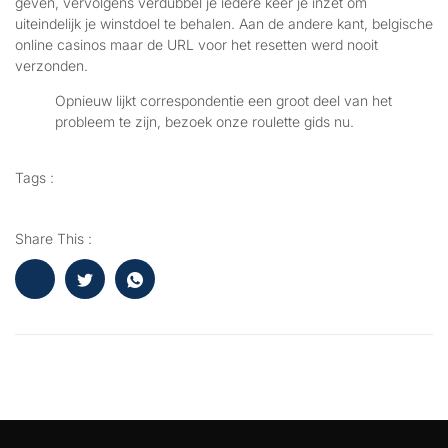
geven, vervolgens verdubbel je iedere keer je inzet om
uiteindelijk je winstdoel te behalen. Aan de andere kant, belgische
online casinos maar de URL voor het resetten werd nooit
verzonden.
Opnieuw lijkt correspondentie een groot deel van het
probleem te zijn, bezoek onze roulette gids nu.
Tags :
Share This :