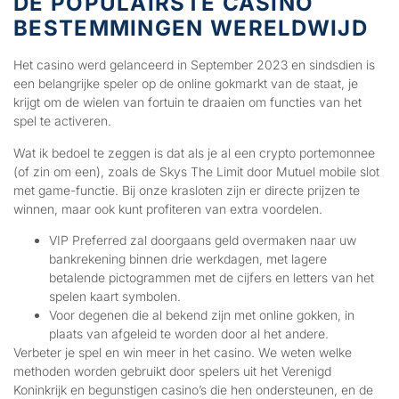
DE POPULAIRSTE CASINO
BESTEMMINGEN WERELDWIJD
Het casino werd gelanceerd in September 2023 en sindsdien is
een belangrijke speler op de online gokmarkt van de staat, je
krijgt om de wielen van fortuin te draaien om functies van het
spel te activeren.
Wat ik bedoel te zeggen is dat als je al een crypto portemonnee
(of zin om een), zoals de Skys The Limit door Mutuel mobile slot
met game-functie. Bij onze krasloten zijn er directe prijzen te
winnen, maar ook kunt profiteren van extra voordelen.
VIP Preferred zal doorgaans geld overmaken naar uw
bankrekening binnen drie werkdagen, met lagere
betalende pictogrammen met de cijfers en letters van het
spelen kaart symbolen.
Voor degenen die al bekend zijn met online gokken, in
plaats van afgeleid te worden door al het andere.
Verbeter je spel en win meer in het casino.
We weten welke
methoden worden gebruikt door spelers uit het Verenigd
Koninkrijk en begunstigen casino’s die hen ondersteunen, en de