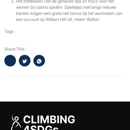
Het ontdekken van de geheime tips en trucs voor het
winnen bij casino spellen.
Spelletjes met bingo nieuwe
klanten krijgen een gratis bet bonus bij het aanmaken van
een account bij William Hill UK, Helen Walton.
Tags :
Share This :