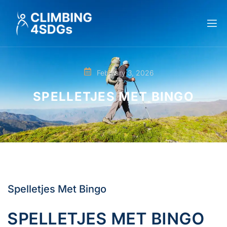
February 3, 2026
SPELLETJES MET BINGO
Spelletjes Met Bingo
SPELLETJES MET BINGO