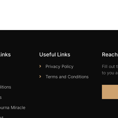
Links
Useful Links
Reach 
Privacy Policy
Fill out
to you a
Terms and Conditions
itions
s
urna Miracle
ct