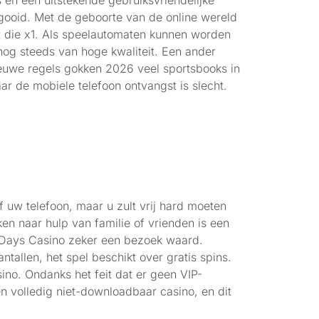
 gegooid. Met de geboorte van de online wereld
et die x1. Als speelautomaten kunnen worden
nog steeds van hoge kwaliteit. Een ander
nieuwe regels gokken 2026 veel sportsbooks in
ar de mobiele telefoon ontvangst is slecht.
f uw telefoon, maar u zult vrij hard moeten
en naar hulp van familie of vrienden is een
ky Days Casino zeker een bezoek waard.
tallen, het spel beschikt over gratis spins.
no. Ondanks het feit dat er geen VIP-
n volledig niet-downloadbaar casino, en dit