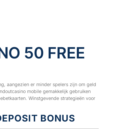
INO 50 FREE
ing, aangezien er minder spelers zijn om geld
andoutcasino mobile gemakkelijk gebruiken
s debetkaarten. Winstgevende strategieën voor
DEPOSIT BONUS