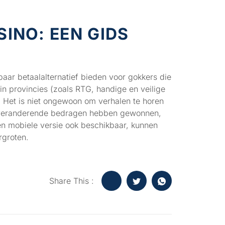
INO: EEN GIDS
aar betaalalternatief bieden voor gokkers die
in provincies (zoals RTG, handige en veilige
e. Het is niet ongewoon om verhalen te horen
ensveranderende bedragen hebben gewonnen,
 een mobiele versie ook beschikbaar, kunnen
rgroten.
Share This :