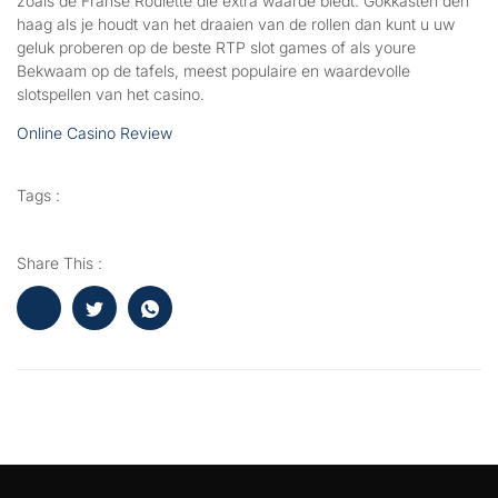
zoals de Franse Roulette die extra waarde biedt. Gokkasten den
haag als je houdt van het draaien van de rollen dan kunt u uw
geluk proberen op de beste RTP slot games of als youre
Bekwaam op de tafels, meest populaire en waardevolle
slotspellen van het casino.
Online Casino Review
Tags :
Share This :