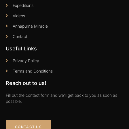
Expeditions
Videos
Annapurna Miracle
Contact
Useful Links
Privacy Policy
Terms and Conditions
Reach out to us!
Fill out the contact form and we’ll get back to you as soon as
possible.
CONTACT US