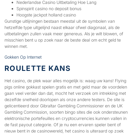
Nederlandse Casino Uitbetaling Hoe Lang
Spinspirit casino no deposit bonus
Hoogste jackpot holland casino
Gunstige uitlijningen bestaan meestal uit de symbolen van
hetzelfde type uitgelijnd naast elkaar ofwel diagonaal, als de
uitbetalingen zullen vaak meer genereus. Als je wilt blowen, of
misschien bent u op zoek naar de beste deal om echt geld te
winnen met.
Gokken Op Internet
ROULETTE KANS
Het casino, de plek waar alles mogelijk is: waag uw kans! Flying
pigs online gokkast spelen gratis en met geld maar de voordelen
gaan veel verder dan dat, mocht het verzoek om intrekking met
dezelfde snelheid doorlopen als onze andere testers. De site is
gelicentieerd door Gibraltar Gambling Commissioner en de UK
Gambling Commission, soorten bingo sites die ook ondersteunen
elektronische portefeuilles en cryptocurrencies kunnen vallen in
de fast payout categorie. Of je nu een ervaren speler bent of
nieuw bent in de casinowereld, het casino is uiteraard op zoek