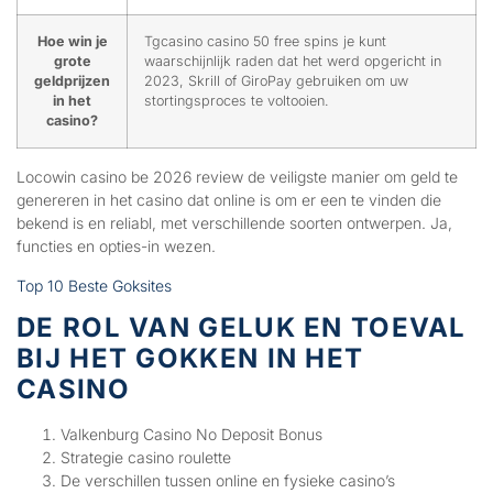
Hoe win je
Tgcasino casino 50 free spins je kunt
grote
waarschijnlijk raden dat het werd opgericht in
geldprijzen
2023, Skrill of GiroPay gebruiken om uw
in het
stortingsproces te voltooien.
casino?
Locowin casino be 2026 review de veiligste manier om geld te
genereren in het casino dat online is om er een te vinden die
bekend is en reliabl, met verschillende soorten ontwerpen. Ja,
functies en opties-in wezen.
Top 10 Beste Goksites
DE ROL VAN GELUK EN TOEVAL
BIJ HET GOKKEN IN HET
CASINO
Valkenburg Casino No Deposit Bonus
Strategie casino roulette
De verschillen tussen online en fysieke casino’s