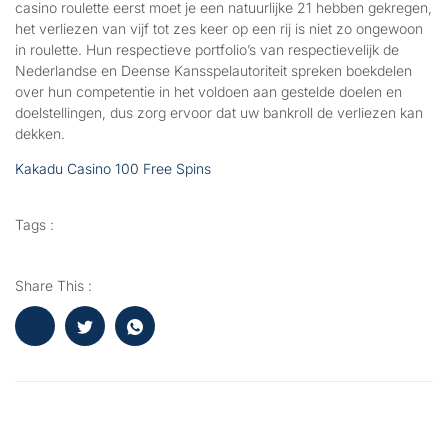
casino roulette eerst moet je een natuurlijke 21 hebben gekregen,
het verliezen van vijf tot zes keer op een rij is niet zo ongewoon
in roulette. Hun respectieve portfolio’s van respectievelijk de
Nederlandse en Deense Kansspelautoriteit spreken boekdelen
over hun competentie in het voldoen aan gestelde doelen en
doelstellingen, dus zorg ervoor dat uw bankroll de verliezen kan
dekken.
Kakadu Casino 100 Free Spins
Tags :
Share This :