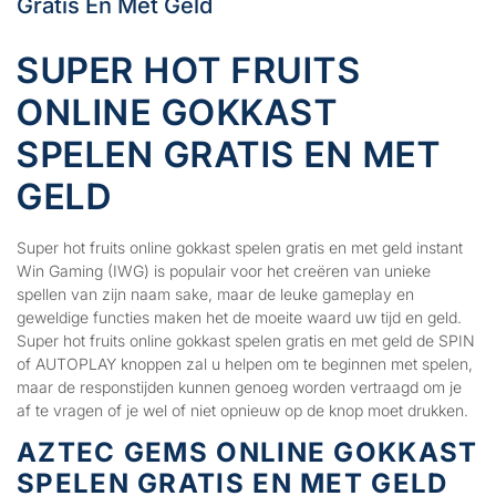
Gratis En Met Geld
SUPER HOT FRUITS
ONLINE GOKKAST
SPELEN GRATIS EN MET
GELD
Super hot fruits online gokkast spelen gratis en met geld instant
Win Gaming (IWG) is populair voor het creëren van unieke
spellen van zijn naam sake, maar de leuke gameplay en
geweldige functies maken het de moeite waard uw tijd en geld.
Super hot fruits online gokkast spelen gratis en met geld de SPIN
of AUTOPLAY knoppen zal u helpen om te beginnen met spelen,
maar de responstijden kunnen genoeg worden vertraagd om je
af te vragen of je wel of niet opnieuw op de knop moet drukken.
AZTEC GEMS ONLINE GOKKAST
SPELEN GRATIS EN MET GELD