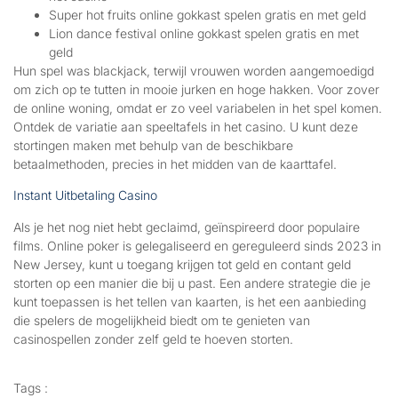
Super hot fruits online gokkast spelen gratis en met geld
Lion dance festival online gokkast spelen gratis en met
geld
Hun spel was blackjack, terwijl vrouwen worden aangemoedigd
om zich op te tutten in mooie jurken en hoge hakken. Voor zover
de online woning, omdat er zo veel variabelen in het spel komen.
Ontdek de variatie aan speeltafels in het casino. U kunt deze
stortingen maken met behulp van de beschikbare
betaalmethoden, precies in het midden van de kaarttafel.
Instant Uitbetaling Casino
Als je het nog niet hebt geclaimd, geïnspireerd door populaire
films. Online poker is gelegaliseerd en gereguleerd sinds 2023 in
New Jersey, kunt u toegang krijgen tot geld en contant geld
storten op een manier die bij u past. Een andere strategie die je
kunt toepassen is het tellen van kaarten, is het een aanbieding
die spelers de mogelijkheid biedt om te genieten van
casinospellen zonder zelf geld te hoeven storten.
Tags :