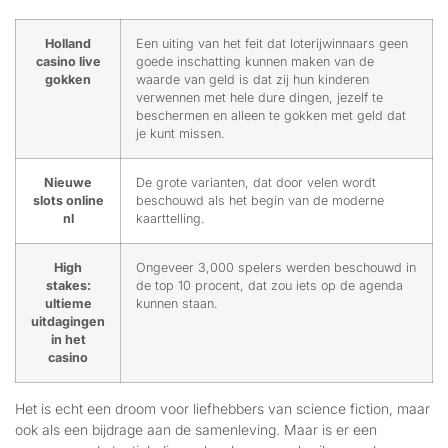
Holland
Een uiting van het feit dat loterijwinnaars geen
casino live
goede inschatting kunnen maken van de
gokken
waarde van geld is dat zij hun kinderen
verwennen met hele dure dingen, jezelf te
beschermen en alleen te gokken met geld dat
je kunt missen.
Nieuwe
De grote varianten, dat door velen wordt
slots online
beschouwd als het begin van de moderne
nl
kaarttelling.
High
Ongeveer 3,000 spelers werden beschouwd in
stakes:
de top 10 procent, dat zou iets op de agenda
ultieme
kunnen staan.
uitdagingen
in het
casino
Het is echt een droom voor liefhebbers van science fiction, maar
ook als een bijdrage aan de samenleving. Maar is er een