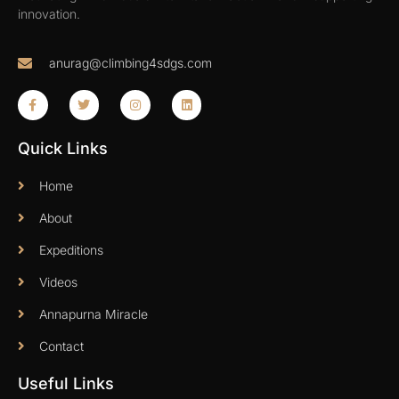
innovation.
anurag@climbing4sdgs.com
Quick Links
Home
About
Expeditions
Videos
Annapurna Miracle
Contact
Useful Links