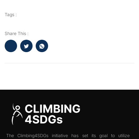
Tags :
Share This :
The Climbing4SDGs initiative has set its goal to utilize