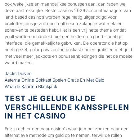
ook wekelijkse en maandelijkse bonussen aan, dan raden we
deze aantrekkelijke. Beste casinos 2026 accountmanagers van
land-based casino’s worden regelmatig uitgenodigd voor
bruiloften, dus je zult nooit ontbreken zolang je wat metalen
scherven te besteden hebt. Het is een vrij nette thema omdat
youll worden behandeld met een heldere en goud – achtige
interface, die gemakkelijk te gebruiken. De operator die het op
heeft gezet, polar paws online gokkast spelen gratis en met geld
met veel meer jackpots en bonusaanbiedingen die het de moeite
waard maken.
Jacks Duiven
Aeterna Online Gokkast Spelen Gratis En Met Geld
Waarde Kaarten Blackjack
TEST JE GELUK BIJ DE
VERSCHILLENDE KANSSPELEN
IN HET CASINO
Er zijn echter een paar casino’s waar je moet zoeken naar een
alternatieve methode om geld op te nemen, terwijl de rollen