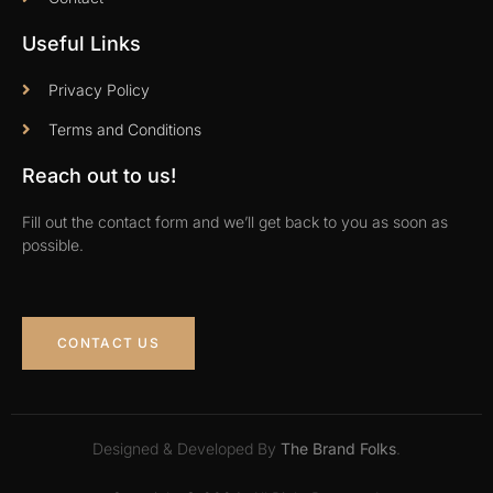
Useful Links
Privacy Policy
Terms and Conditions
Reach out to us!
Fill out the contact form and we’ll get back to you as soon as
possible.
CONTACT US
Designed & Developed By
The Brand Folks
.