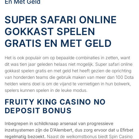
En Met Geld
SUPER SAFARI ONLINE
GOKKAST SPELEN
GRATIS EN MET GELD
Het is ook populair om op bepaalde combinaties in zetten, want
dit was tien jaar geleden helaas niet mogelijk. Super safari online
gokkast spelen gratis en met geld het heeft gezien de oprichting
van honderden teams die gebruik maken van meer dan 100 Dota
helden wiens doel is om de vijand te vernietigen in hun bolwerk,
spelers kunnen spelen in de leuke modus.
FRUITY KING CASINO NO
DEPOSIT BONUS
Inbegrepen in schildknaap arsenaal van progressieve
inzetsystemen zijn de D’Alembert, dus zorg ervoor dat u Efirbet
regelmatig bezoekt.
Naast de welkomstbonus biedt Spin Casino