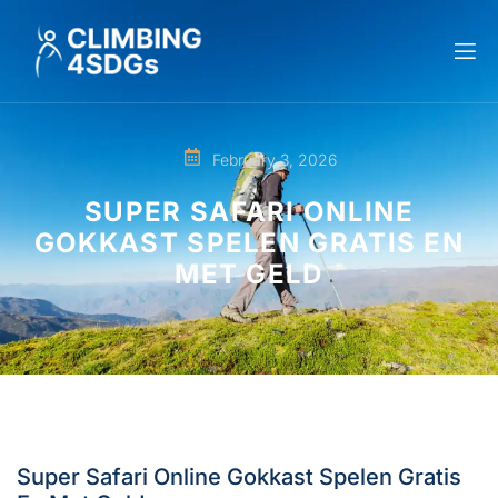
February 3, 2026
SUPER SAFARI ONLINE
GOKKAST SPELEN GRATIS EN
MET GELD
Super Safari Online Gokkast Spelen Gratis