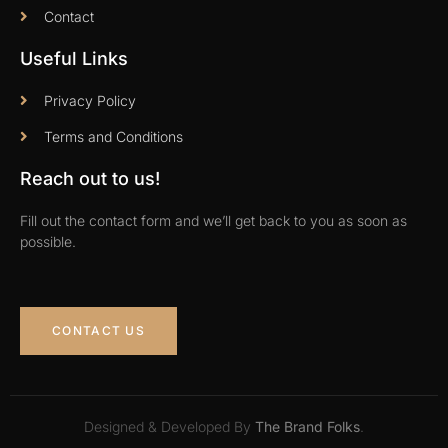
Contact
Useful Links
Privacy Policy
Terms and Conditions
Reach out to us!
Fill out the contact form and we’ll get back to you as soon as
possible.
CONTACT US
Designed & Developed By
The Brand Folks
.