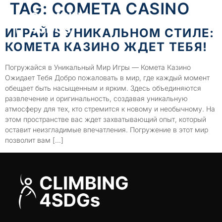
TAG:
COMETA CASINO
ИГРАЙ В УНИКАЛЬНОМ СТИЛЕ:
КОМЕТА КАЗИНО ЖДЕТ ТЕБЯ!
Погружайся в Уникальный Мир Игры — Комета Казино
Ожидает Тебя Добро пожаловать в мир, где каждый момент
обещает быть насыщенным и ярким. Здесь объединяются
развлечение и оригинальность, создавая уникальную
атмосферу для тех, кто стремится к новому и необычному. На
этом пространстве вас ждет захватывающий опыт, который
оставит неизгладимые впечатления. Погружение в этот мир
позволит вам […]