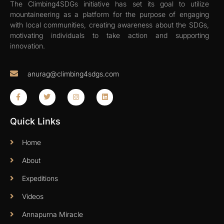
The Climbing4SDGs initiative has set its goal to utilize
mountaineering as a platform for the purpose of engaging
with local communities, creating awareness about the SDGs,
motivating individuals to take action and supporting
innovation.
anurag@climbing4sdgs.com
Quick Links
Home
About
Expeditions
Videos
Annapurna Miracle