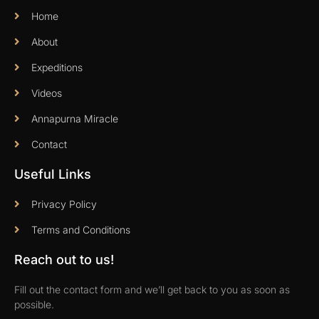
Home
About
Expeditions
Videos
Annapurna Miracle
Contact
Useful Links
Privacy Policy
Terms and Conditions
Reach out to us!
Fill out the contact form and we’ll get back to you as soon as
possible.