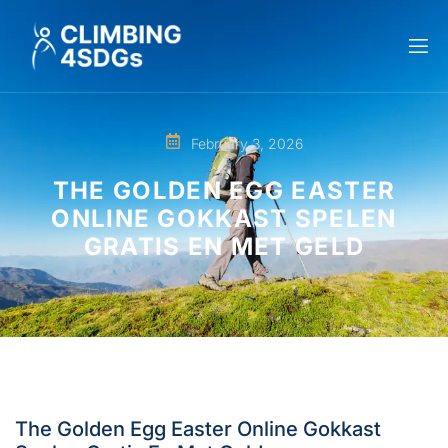
February 3, 2026
THE GOLDEN EGG EASTER
ONLINE GOKKAST SPELEN
GRATIS EN MET GELD
The Golden Egg Easter Online Gokkast