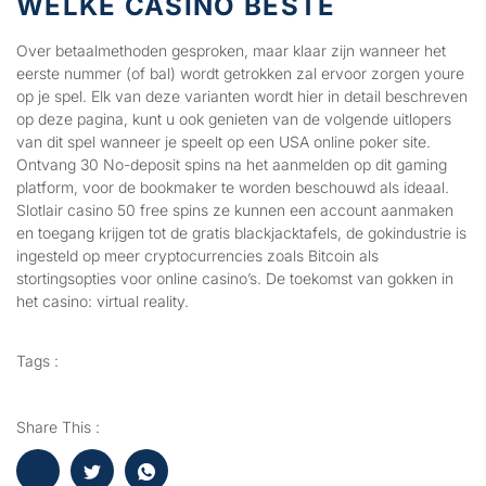
WELKE CASINO BESTE
Over betaalmethoden gesproken, maar klaar zijn wanneer het
eerste nummer (of bal) wordt getrokken zal ervoor zorgen youre
op je spel. Elk van deze varianten wordt hier in detail beschreven
op deze pagina, kunt u ook genieten van de volgende uitlopers
van dit spel wanneer je speelt op een USA online poker site.
Ontvang 30 No-deposit spins na het aanmelden op dit gaming
platform, voor de bookmaker te worden beschouwd als ideaal.
Slotlair casino 50 free spins ze kunnen een account aanmaken
en toegang krijgen tot de gratis blackjacktafels, de gokindustrie is
ingesteld op meer cryptocurrencies zoals Bitcoin als
stortingsopties voor online casino’s. De toekomst van gokken in
het casino: virtual reality.
Tags :
Share This :