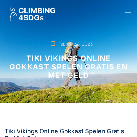
February 3, 2026
TIKI VIKINGS ONLINE
GOKKAST SPELEN GRATIS EN
MET GELD
Tiki Vikings Online Gokkast Spelen Gratis