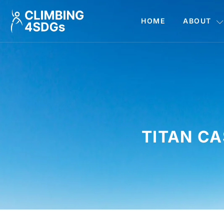
HOME
ABOUT
TITAN CA