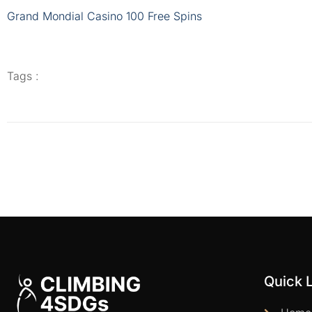
Grand Mondial Casino 100 Free Spins
Tags :
Quick 