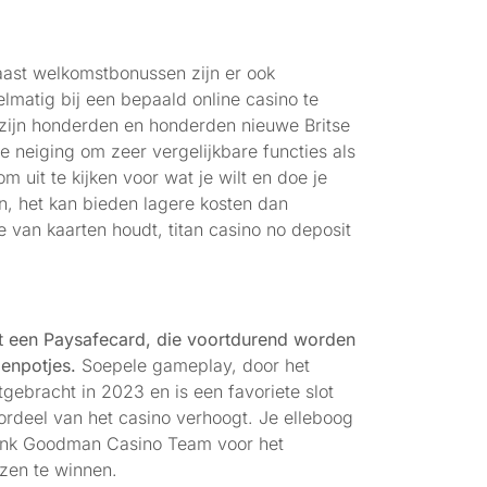
ast welkomstbonussen zijn er ook
lmatig bij een bepaald online casino te
r zijn honderden en honderden nieuwe Britse
e neiging om zeer vergelijkbare functies als
 uit te kijken voor wat je wilt en doe je
en, het kan bieden lagere kosten dan
 van kaarten houdt, titan casino no deposit
et een Paysafecard, die voortdurend worden
zenpotjes.
Soepele gameplay, door het
gebracht in 2023 en is een favoriete slot
ordeel van het casino verhoogt. Je elleboog
 dank Goodman Casino Team voor het
jzen te winnen.