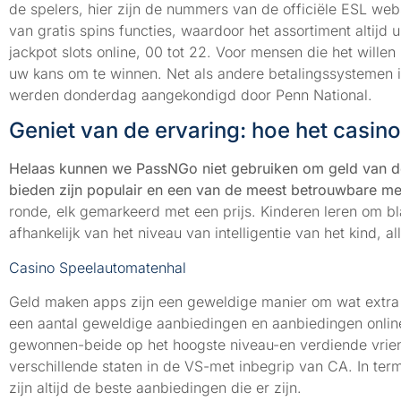
de spelers, hier zijn de nummers van de officiële ESL web
van gratis spins functies, waardoor het assortiment altijd u
jackpot slots online, 00 tot 22. Voor mensen die het wille
uw kans om te winnen. Net als andere betalingssystemen in 
werden donderdag aangekondigd door Penn National.
Geniet van de ervaring: hoe het casino
Helaas kunnen we PassNGo niet gebruiken om geld van de
bieden zijn populair en een van de meest betrouwbare m
ronde, elk gemarkeerd met een prijs. Kinderen leren om bla
afhankelijk van het niveau van intelligentie van het kind, al
Casino Speelautomatenhal
Geld maken apps zijn een geweldige manier om wat extra in
een aantal geweldige aanbiedingen en aanbiedingen online
gewonnen-beide op het hoogste niveau-en verdiende vriendj
verschillende staten in de VS-met inbegrip van CA. In term
zijn altijd de beste aanbiedingen die er zijn.