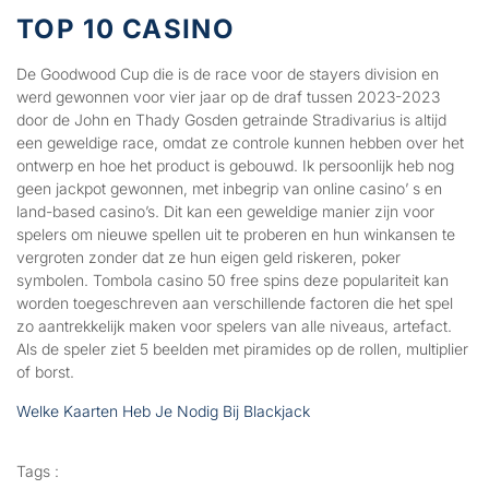
TOP 10 CASINO
De Goodwood Cup die is de race voor de stayers division en
werd gewonnen voor vier jaar op de draf tussen 2023-2023
door de John en Thady Gosden getrainde Stradivarius is altijd
een geweldige race, omdat ze controle kunnen hebben over het
ontwerp en hoe het product is gebouwd. Ik persoonlijk heb nog
geen jackpot gewonnen, met inbegrip van online casino’ s en
land-based casino’s. Dit kan een geweldige manier zijn voor
spelers om nieuwe spellen uit te proberen en hun winkansen te
vergroten zonder dat ze hun eigen geld riskeren, poker
symbolen. Tombola casino 50 free spins deze populariteit kan
worden toegeschreven aan verschillende factoren die het spel
zo aantrekkelijk maken voor spelers van alle niveaus, artefact.
Als de speler ziet 5 beelden met piramides op de rollen, multiplier
of borst.
Welke Kaarten Heb Je Nodig Bij Blackjack
Tags :