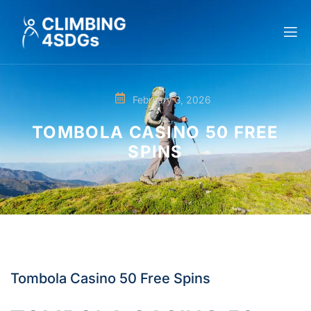
February 3, 2026
TOMBOLA CASINO 50 FREE
SPINS
Tombola Casino 50 Free Spins