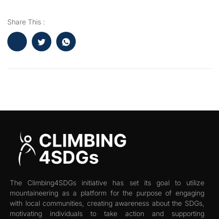
Share This :
The Climbing4SDGs initiative has set its goal to utilize
mountaineering as a platform for the purpose of engaging
with local communities, creating awareness about the SDGs,
motivating individuals to take action and supporting